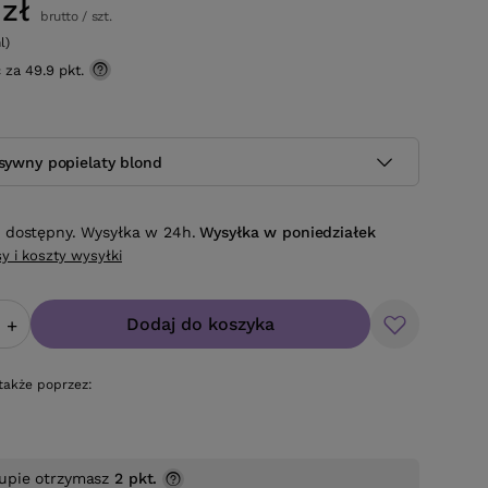
zł
brutto
/
szt.
l)
ć za
49.9 pkt.
nsywny popielaty blond
 dostępny. Wysyłka w 24h.
Wysyłka
w poniedziałek
y i koszty wysyłki
Dodaj do koszyka
+
także poprzez:
upie otrzymasz
2 pkt.