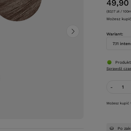
49,90 
(83,17 zł / 100m
Możesz kupi
Wariant
7.11 inte
Produkt
Sprawdź czas
-
Możesz kupić 
Po zak