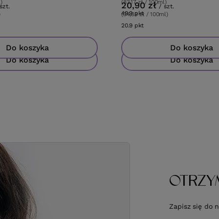
)
(83,17 zł / 100ml)
20,90 zł
szt.
/
szt.
ów
49.9
pkt
punktów
)
(34,83 zł / 100ml)
tów
20.9
pkt
punktów
Do koszyka
Do koszyka
Do koszyka
Do koszyka
OTRZY
Zapisz się do 