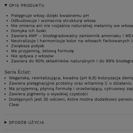
OPIS PRODUKTU
Pielęgnuje włosy dzięki kwaśnemu pH
Odbudowuje i wzmacnia strukturę włosa
Nie zmienia ani nie rozjaśnia naturalnej melaniny we włos
Domyka ich łuski
Zawiera AMP – biodegradowalny zamiennik amoniaku i ME
Neutralizuje i harmonizuje kolor na włosach farbowanych l
Zwiększa połysk
Ma przyjemną, żelową formułę
Nie spływa z włosów
Zawiera do 90% składników naturalnych i do 99% biodegr
Seria Éclat:
Wegańska, rewitalizująca, kwaśna (pH 6,9) koloryzacja de
Zawiera pielęgnacyjne proteiny oraz witaminę C o działani
Ma przyjemną, płynną formułę i orzeźwiający, cytrusowy za
Zawiera pigmenty o wysokiej czystości
Dostępnych jest 30 odcieni, które można dodatkowo persona
Clear
SPOSÓB UŻYCIA