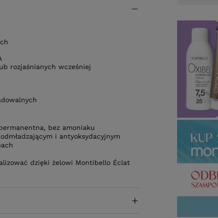
ach
A
ub rozjaśnianych wcześniej
adowalnych
mipermanentna, bez amoniaku
u odmładzającym i antyoksydacyjnym
pach
lizować dzięki żelowi Montibello Éclat