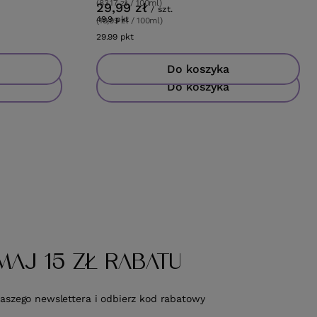
(83,17 zł / 100ml)
29,99 zł
/
szt.
49.9
pkt
punktów
(19,99 zł / 100ml)
29.99
pkt
punktów
Do koszyka
Do koszyka
MAJ 15 ZŁ RABATU
naszego newslettera i odbierz kod rabatowy