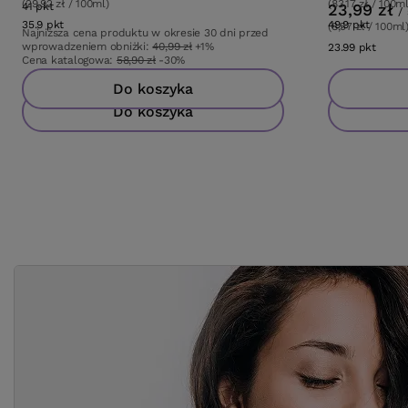
(29,92 zł / 100ml)
(83,17 zł / 100ml
41
pkt
punktów
23,99 zł
/
35.9
pkt
punktów
49.9
pkt
punkt
(8,57 zł / 100ml
Najniższa cena produktu w okresie 30 dni przed
wprowadzeniem obniżki:
40,99 zł
+1%
23.99
pkt
punk
Cena katalogowa:
58,90 zł
-30%
Do koszyka
Do koszyka