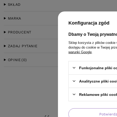
SKŁAD
MARKA
Konfiguracja zgód
PRODUCENT
Dbamy o Twoją prywatn
Sklep korzysta z plików cookie 
ZADAJ PYTANIE
dostępu do cookie w Twojej prz
warunki Google
.
OPINIE
(0)
Funkcjonalne pliki 
Analityczne pliki coo
Reklamowe pliki coo
Potwierd