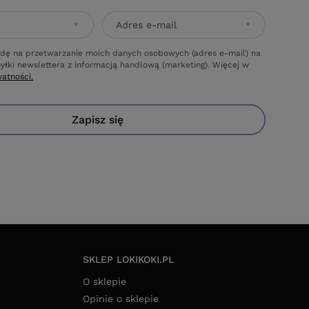
Adres e-mail
dę na przetwarzanie moich danych osobowych (adres e-mail) na
yłki newslettera z informacją handlową (marketing). Więcej w
watności.
Zapisz się
SKLEP LOKIKOKI.PL
O sklepie
Opinie o sklepie