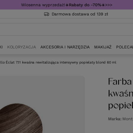
Wiosenna wyprzedaż!☀️
Rabaty do -70%
☀️>>>
Darmowa dostawa od 139 zł
KI
KOLORYZACJA
AKCESORIA I NARZĘDZIA
MAKIJAŻ
POLECA
llo Éclat 7.11 kwaśna rewitalizująca intensywny popielaty blond 60 ml
Farba 
kwaśn
popie
Marka
Monti