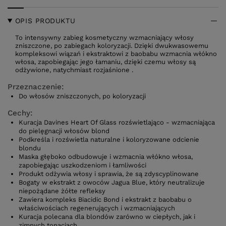
OPIS PRODUKTU
To intensywny zabieg kosmetyczny wzmacniający włosy
zniszczone, po zabiegach koloryzacji. Dzięki dwukwasowemu
kompleksowi wiązań i ekstraktowi z baobabu wzmacnia włókno
włosa, zapobiegając jego łamaniu, dzięki czemu włosy są
odżywione, natychmiast rozjaśnione .
Przeznaczenie:
Do włosów zniszczonych, po koloryzacji
Cechy:
Kuracja Davines Heart Of Glass rozświetlająco - wzmacniająca
do pielęgnacji włosów blond
Podkreśla i rozświetla naturalne i koloryzowane odcienie
blondu
Maska głęboko odbudowuje i wzmacnia włókno włosa,
zapobiegając uszkodzeniom i łamliwości
Produkt odżywia włosy i sprawia, że są zdyscyplinowane
Bogaty w ekstrakt z owoców Jagua Blue, który neutralizuje
niepożądane żółte refleksy
Zawiera kompleks Biacidic Bond i ekstrakt z baobabu o
właściwościach regenerujących i wzmacniających
Kuracja polecana dla blondów zarówno w ciepłych, jak i
zimnych tonacjach