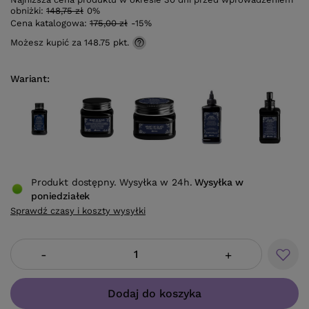
obniżki:
148,75 zł
0%
Cena katalogowa:
175,00 zł
-15%
Możesz kupić za
148.75 pkt.
Wariant
Produkt dostępny. Wysyłka w 24h.
Wysyłka
w
poniedziałek
Sprawdź czasy i koszty wysyłki
-
+
Dodaj do koszyka