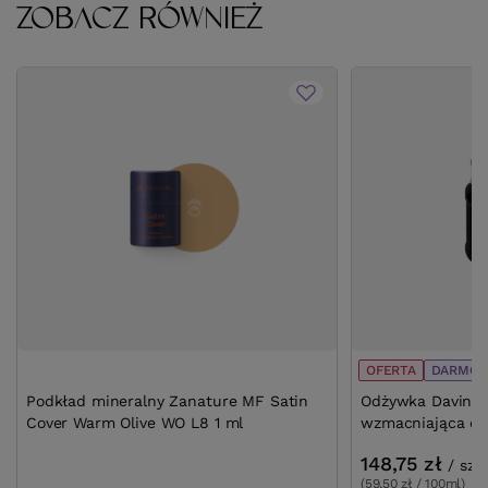
ZOBACZ RÓWNIEŻ
OFERTA
DARMOW
Podkład mineralny Zanature MF Satin
Odżywka Davines 
Cover Warm Olive WO L8 1 ml
wzmacniająca do
148,75 zł
/
szt.
(59,50 zł / 100ml)