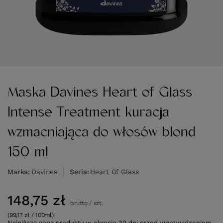
Maska Davines Heart of Glass
Intense Treatment kuracja
wzmacniająca do włosów blond
150 ml
Marka
Davines
Seria
Heart Of Glass
148,75 zł
brutto
/
szt.
(99,17 zł / 100ml)
Najniższa cena produktu w okresie 30 dni przed wprowadzeniem