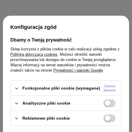
Konfiguracja zgód
KLIENCI, KTÓRZY KUPILI TEN
Dbamy o Twoją prywatność
PRODUKT KUPILI TAKŻE
Sklep korzysta z plików cookie w celu realizacji usług zgodnie z
Polityką dotyczącą cookies
. Możesz określić warunki
przechowywania lub dostępu do cookie w Twojej przeglądarce.
Więcej informacji na temat warunków i prywatności można
znaleźć także na stronie
Prywatność i warunki Google
.
Zawsze
Funkcjonalne pliki cookie (wymagane)
aktywne
Analityczne pliki cookie
Reklamowe pliki cookie