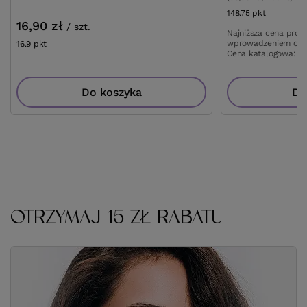
148.75
pkt
punktów
16,90 zł
/
szt.
Najniższa cena prod
wprowadzeniem obn
16.9
pkt
punktów
Cena katalogowa:
17
Do koszyka
Do
OTRZYMAJ 15 ZŁ RABATU