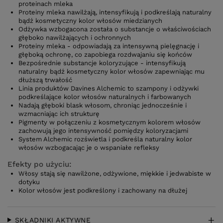
proteinach mleka
Proteiny mleka nawilżają, intensyfikują i podkreślają naturalny
bądź kosmetyczny kolor włosów miedzianych
Odżywka wzbogacona została o substancje o właściwościach
głęboko nawilżających i ochronnych
Proteiny mleka - odpowiadają za intensywną pielęgnację i
głęboką ochronę, co zapobiega rozdwajaniu się końców
Bezpośrednie substancje koloryzujące - intensyfikują
naturalny bądź kosmetyczny kolor włosów zapewniając mu
dłuższą trwałość
Linia produktów Davines Alchemic to szampony i odżywki
podkreślające kolor włosów naturalnych i farbowanych
Nadają głęboki blask włosom, chroniąc jednocześnie i
wzmacniając ich strukturę
Pigmenty w połączeniu z kosmetycznym kolorem włosów
zachowują jego intensywność pomiędzy koloryzacjami
System Alchemic rozświetla i podkreśla naturalny kolor
włosów wzbogacając je o wspaniałe refleksy
Efekty po użyciu:
Włosy stają się nawilżone, odżywione, miękkie i jedwabiste w
dotyku
Kolor włosów jest podkreślony i zachowany na dłużej
SKŁADNIKI AKTYWNE