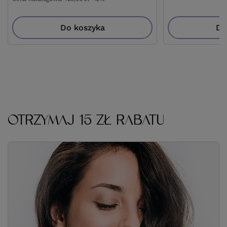
Do koszyka
Do
OTRZYMAJ 15 ZŁ RABATU