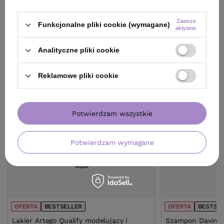
KLIENCI, KTÓRZY KUPILI TEN
Zawsze
Funkcjonalne pliki cookie (wymagane)
aktywne
PRODUKT KUPILI TAKŻE
Analityczne pliki cookie
Reklamowe pliki cookie
Potwierdzam wszystkie
Potwierdzam wymagane
OFERTA
BESTSELLER
OFERTA
BESTSE
Lakier Artego Qualify modelujący i
Szampon Davines