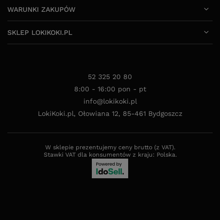
WARUNKI ZAKUPÓW
SKLEP LOKIKOKI.PL
52 325 20 80
8:00 - 16:00 pon - pt
info@lokikoki.pl
LokiKoki.pl
,
Ołowiana 12
,
85-461
Bydgoszcz
W sklepie prezentujemy ceny brutto (z VAT).
Stawki VAT dla konsumentów z kraju:
Polska
.