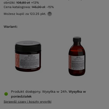
obniżki:
108,80 zł
+13%
Cena katalogowa:
145,00 zł
-15%
Możesz kupić za
123.25 pkt.
Wariant
Produkt dostępny. Wysyłka w 24h.
Wysyłka
w
poniedziałek
Sprawdź czasy i koszty wysyłki