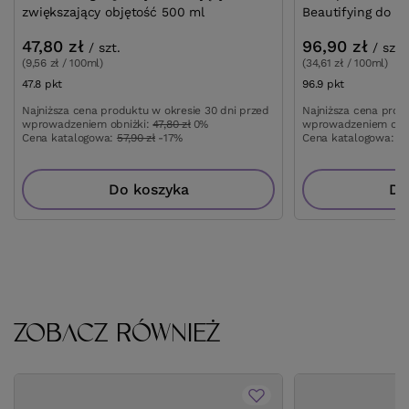
zwiększający objętość 500 ml
Beautifying do 
47,80 zł
96,90 zł
/
szt.
/
szt.
(9,56 zł / 100ml)
(34,61 zł / 100ml)
47.8
pkt
punktów
96.9
pkt
punktów
Najniższa cena produktu w okresie 30 dni przed
Najniższa cena prod
wprowadzeniem obniżki:
47,80 zł
0%
wprowadzeniem obn
Cena katalogowa:
57,90 zł
-17%
Cena katalogowa:
13
Do koszyka
Do
ZOBACZ RÓWNIEŻ