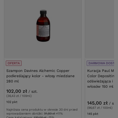
OFERTA
DARMOWA DOSTA
Szampon Davines Alchemic Copper
Kuracja Paul Mit
podkreślający kolor - włosy miedziane
Color Depositin
280 ml
odświeżająca i n
włosów 150 ml
102,00 zł
/
szt.
(36,43 zł / 100ml)
102
pkt
punktów
145,00 zł
/
szt
(96,67 zł / 100ml)
Najniższa cena produktu w okresie 30 dni przed
wprowadzeniem obniżki:
91,80 zł
+11%
145
pkt
punktów
Cena katalogowa:
120,00 zł
-15%