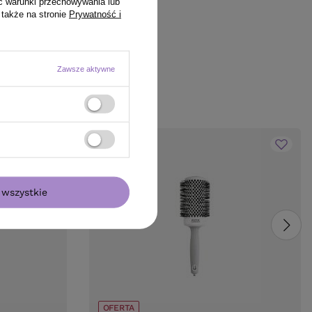
ć warunki przechowywania lub
 także na stronie
Prywatność i
Zawsze aktywne
wszystkie
BESTSELLER
OFERTA