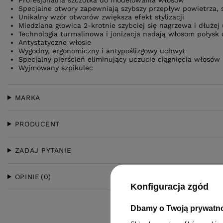
Profesjonalna szczotka do modelowania włosów
Specjalne otwory zapewniają szybszy przepływ powietrza, 
Unikalny wzór otworów zwiększa efekt stylizacji
Miedziana głowica 2-krotnie szybciej się nagrzewa i dłużej
Technologia turmalinowa i jonizacja nadają włosom połysk 
Antystatyczne włosie
Wygodny, ergonomiczny i antypoślizgowy uchwyt
Specjalny pierścień eliminujący uczucie ciągnięcia włosów 
Wyjmowany szpikulec
MARKA
PRODUCENT
ZADAJ PYTANIE
OPINIE
(0)
Konfiguracja zgód
Dbamy o Twoją prywatn