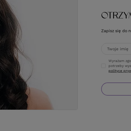
OTRZY
Zapisz się do 
Twoje imię
Wyrażam zgo
potrzeby wys
polityce pry