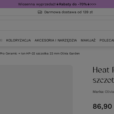
Wiosenna wyprzedaż!☀️
Rabaty do -70%
☀️>>>
Darmowa dostawa od 139 zł
KI
KOLORYZACJA
AKCESORIA I NARZĘDZIA
MAKIJAŻ
POLECA
Pro Ceramic + Ion HP-22 szczotka 22 mm Olivia Garden
Heat 
szczo
Marka
Olivi
86,90 