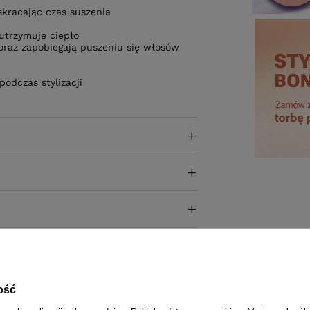
skracając czas suszenia
 utrzymuje ciepło
oraz zapobiegają puszeniu się włosów
podczas stylizacji
ość