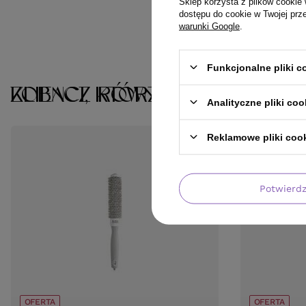
Sklep korzysta z plików cookie 
dostępu do cookie w Twojej prz
warunki Google
.
Funkcjonalne pliki 
KLIENCI, KTÓRZY KUPILI TEN 
ZOBACZ RÓWNIEŻ
Analityczne pliki coo
Reklamowe pliki coo
Potwierd
BESTSELLER
OFERTA
OFERTA
OFERTA
BE