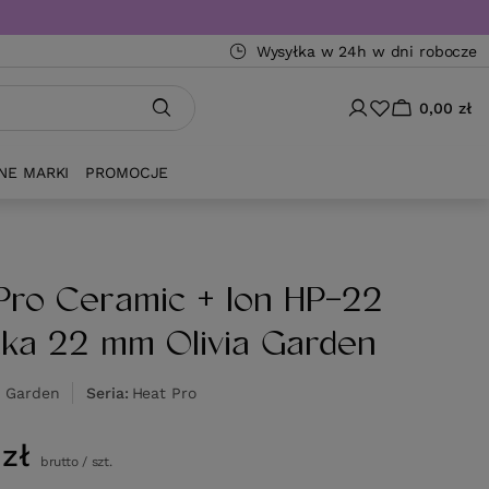
Wysyłka w 24h w dni robocze
0,00 zł
NE MARKI
PROMOCJE
Pro Ceramic + Ion HP-22
tka 22 mm Olivia Garden
a Garden
Seria
Heat Pro
zł
brutto
/
szt.