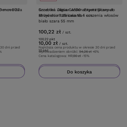
 Denuee 22
5 mm Olivia
Grzebień Jaguar A500 antystatyczny do
Szczotka Olivia Garden Expert Blowout
strzyżenia 7.25 cala 18.4 cm
Shine do modelowania i suszenia włosów
biało szara 55 mm
100,22 zł
/
szt.
100.22
pkt
punktów
10,00 zł
/
szt.
 30 dni przed
Najniższa cena produktu w okresie 30 dni przed
10
pkt
punktów
%
wprowadzeniem obniżki:
94,26 zł
+6%
Cena katalogowa:
117,90 zł
-15%
Do koszyka
Do koszyka