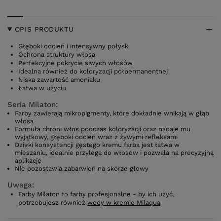
OPIS PRODUKTU
Głęboki odcień i intensywny połysk
Ochrona struktury włosa
Perfekcyjne pokrycie siwych włosów
Idealna również do koloryzacji półpermanentnej
Niska zawartość amoniaku
Łatwa w użyciu
Seria Milaton:
Farby zawierają mikropigmenty, które dokładnie wnikają w głąb
włosa
Formuła chroni włos podczas koloryzacji oraz nadaje mu
wyjątkowy, głęboki odcień wraz z żywymi refleksami
Dzięki konsystencji gęstego kremu farba jest łatwa w
mieszaniu, idealnie przylega do włosów i pozwala na precyzyjną
aplikację
Nie pozostawia zabarwień na skórze głowy
Uwaga:
Farby Milaton to farby profesjonalne - by ich użyć,
potrzebujesz również
wody w kremie Milaqua