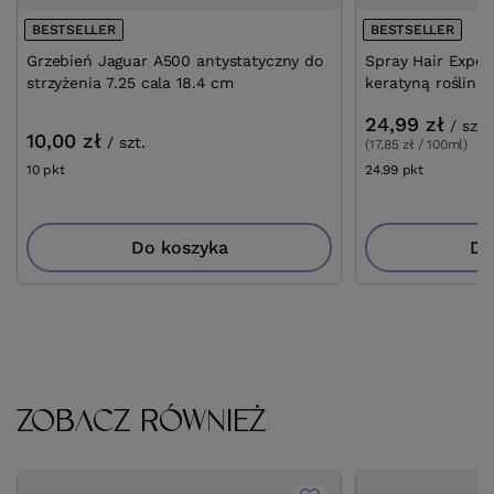
BESTSELLER
BESTSELLER
Grzebień Jaguar A500 antystatyczny do
Spray Hair Exper
strzyżenia 7.25 cala 18.4 cm
keratyną roślinn
24,99 zł
/
szt.
10,00 zł
/
szt.
(17,85 zł / 100ml)
10
pkt
punktów
24.99
pkt
punktów
Do koszyka
Do
ZOBACZ RÓWNIEŻ