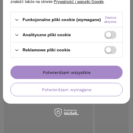
znaleźć także na stronie
Prywatność i warunki Google
.
Zawsze
Funkcjonalne pliki cookie (wymagane)
aktywne
KLIENCI, KTÓRZY KUPILI TEN
Analityczne pliki cookie
PRODUKT KUPILI TAKŻE
Reklamowe pliki cookie
Potwierdzam wszystkie
Potwierdzam wymagane