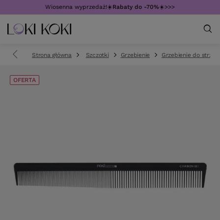
Wiosenna wyprzedaż!☀️
Rabaty do -70%
☀️>>>
Strona główna
Szczotki
Grzebienie
Grzebienie do strzyż
OFERTA