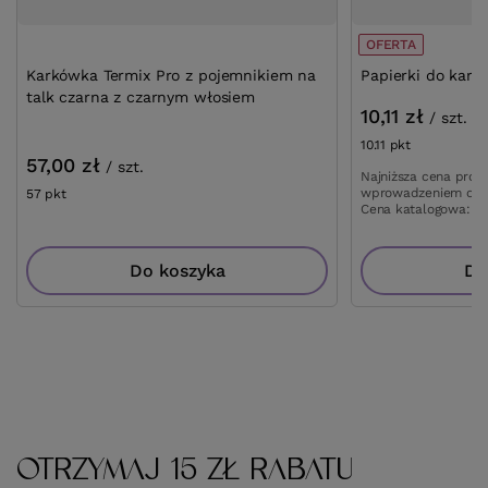
OFERTA
Karkówka Termix Pro z pojemnikiem na
Papierki do karku
talk czarna z czarnym włosiem
10,11 zł
/
szt.
10.11
pkt
punktów
57,00 zł
/
szt.
Najniższa cena prod
wprowadzeniem obn
57
pkt
punktów
Cena katalogowa:
11
Do koszyka
Do
OTRZYMAJ 15 ZŁ RABATU