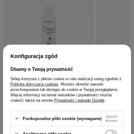
Konfiguracja zgód
Dbamy o Twoją prywatność
BESTSELLER
BESTSELLER
Sklep korzysta z plików cookie w celu realizacji usług zgodnie z
Woda Montibello Oxibel Crema 20 VOL
Spray Hair Expert
Polityką dotyczącą cookies
. Możesz określić warunki
6% 60 ml
wygładzenie 8 w
przechowywania lub dostępu do cookie w Twojej przeglądarce.
hialuronowym do
Więcej informacji na temat warunków i prywatności można
znaleźć także na stronie
Prywatność i warunki Google
.
22,90 zł
24,99 zł
/
szt.
/
szt.
(38,17 zł / 100ml)
(17,85 zł / 100ml)
22.9
pkt
punktów
24.99
pkt
punktów
Zawsze
Funkcjonalne pliki cookie (wymagane)
aktywne
Analityczne pliki cookie