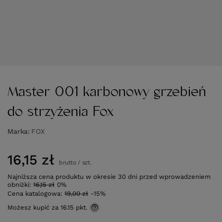
Master 001 karbonowy grzebień
do strzyżenia Fox
Marka
FOX
16,15 zł
brutto
/
szt.
Najniższa cena produktu w okresie 30 dni przed wprowadzeniem
obniżki:
16,15 zł
0%
Cena katalogowa:
19,00 zł
-15%
Możesz kupić za
16.15 pkt.