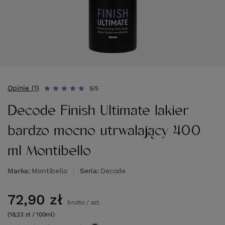
Opinie (1)
5/5
Decode Finish Ultimate lakier
bardzo mocno utrwalający 400
ml Montibello
Marka
Montibello
Seria
Decode
72,90 zł
brutto
/
szt.
(18,23 zł / 100ml)