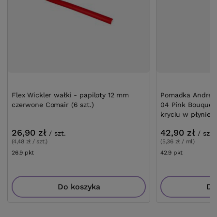
Flex Wickler wałki - papiloty 12 mm
Pomadka Andreia 
czerwone Comair (6 szt.)
04 Pink Bouquet
kryciu w płynie 
26,90 zł
42,90 zł
/
szt.
/
szt.
(4,48 zł / szt.)
(5,36 zł / ml)
26.9
pkt
punktów
42.9
pkt
punktów
Do koszyka
Do