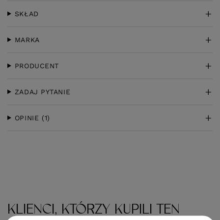
SKŁAD
MARKA
PRODUCENT
ZADAJ PYTANIE
OPINIE
(1)
KLIENCI, KTÓRZY KUPILI TEN