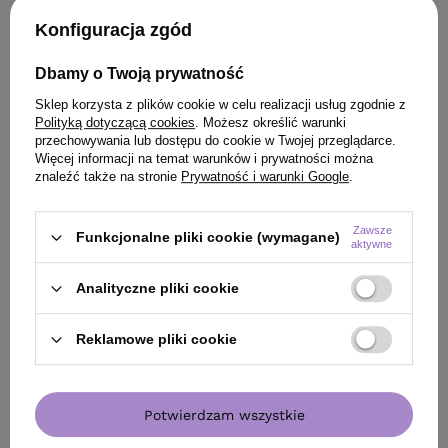
PRODUKT KUPILI TAKŻE
Konfiguracja zgód
Dbamy o Twoją prywatność
Sklep korzysta z plików cookie w celu realizacji usług zgodnie z
Polityką dotyczącą cookies
. Możesz określić warunki
przechowywania lub dostępu do cookie w Twojej przeglądarce.
Więcej informacji na temat warunków i prywatności można
znaleźć także na stronie
Prywatność i warunki Google
.
Zawsze
Funkcjonalne pliki cookie (wymagane)
aktywne
Analityczne pliki cookie
Reklamowe pliki cookie
OFERTA
BESTSELLER
BESTSELLER
Lakier Artego Qualify modelujący i
Krem Aktywujący
zwiększający objętość 500 ml
VOL 6,6 % 90 ml
Potwierdzam wszystkie
47,80 zł
/
szt.
(9,56 zł / 100ml)