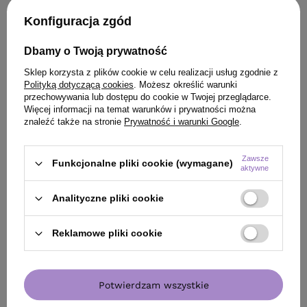
126,20 zł
/
szt.
(50,48 zł / 100ml)
Konfiguracja zgód
126.2
pkt
punktów
10,00 zł
/
szt.
Dbamy o Twoją prywatność
Najniższa cena produktu w okresie 30 dni przed
wprowadzeniem obniżki:
125,80 zł
+1%
10
pkt
punktów
Sklep korzysta z plików cookie w celu realizacji usług zgodnie z
Cena katalogowa:
164,00 zł
-23%
Polityką dotyczącą cookies
. Możesz określić warunki
przechowywania lub dostępu do cookie w Twojej przeglądarce.
Więcej informacji na temat warunków i prywatności można
Do koszyka
Do
znaleźć także na stronie
Prywatność i warunki Google
.
Zawsze
Funkcjonalne pliki cookie (wymagane)
aktywne
Analityczne pliki cookie
ZOBACZ RÓWNIEŻ
Reklamowe pliki cookie
Potwierdzam wszystkie