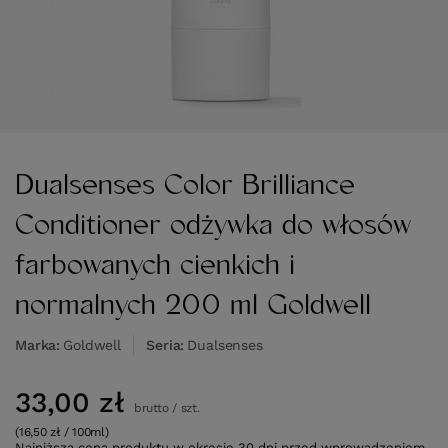
Dualsenses Color Brilliance
Conditioner odżywka do włosów
farbowanych cienkich i
normalnych 200 ml Goldwell
Marka
Goldwell
Seria
Dualsenses
33,00 zł
brutto
/
szt.
(16,50 zł / 100ml)
Najniższa cena produktu w okresie 30 dni przed wprowadzeniem