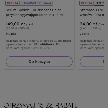
OFERTA
DARMOWA DOSTAWA
OFERTA
BESTSE
Serum Goldwell Dualsenses Color
Szampon LEVEL3 
przypieczętywujące kolor 12 x 18 ml
włosów 1000 ml
149,00 zł
24,00 zł
/
szt.
/
szt.
(68,98 zł / 100ml)
(2,40 zł / 100ml)
149
pkt
punktów
24
pkt
punktów
Najniższa cena produktu w okresie 30 dni przed
Najniższa cena prod
wprowadzeniem obniżki:
125,00 zł
+19%
wprowadzeniem obn
Cena katalogowa:
332,10 zł
-55%
Cena katalogowa:
47
Do koszyka
Do
OTRZYMAJ 15 ZŁ RABATU