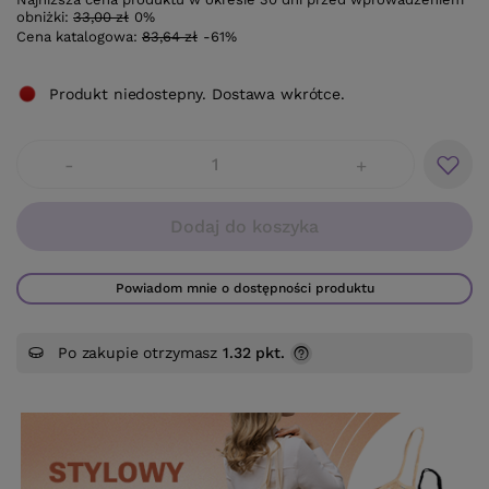
obniżki:
33,00 zł
0%
Cena katalogowa:
83,64 zł
-61%
Produkt niedostepny. Dostawa wkrótce.
-
+
Dodaj do koszyka
Powiadom mnie o dostępności produktu
Po zakupie otrzymasz
1.32 pkt.