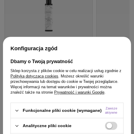
Konfiguracja zgód
BESTSELLER
OFERTA
BESTSE
Dbamy o Twoją prywatność
Odżywka WS Academy Wiosenna Aura
Lakier Artego To
Paczula Wonna 20 w 1 do włosów bez
utrwalający 500 
Sklep korzysta z plików cookie w celu realizacji usług zgodnie z
spłukiwania 150 ml
Polityką dotyczącą cookies
. Możesz określić warunki
41,00 zł
/
szt.
przechowywania lub dostępu do cookie w Twojej przeglądarce.
(8,20 zł / 100ml)
Więcej informacji na temat warunków i prywatności można
znaleźć także na stronie
Prywatność i warunki Google
.
29,99 zł
41
pkt
punktów
/
szt.
(19,99 zł / 100ml)
Najniższa cena prod
wprowadzeniem obn
29.99
pkt
punktów
Zawsze
Funkcjonalne pliki cookie (wymagane)
Cena katalogowa:
58
aktywne
Analityczne pliki cookie
Do koszyka
Do