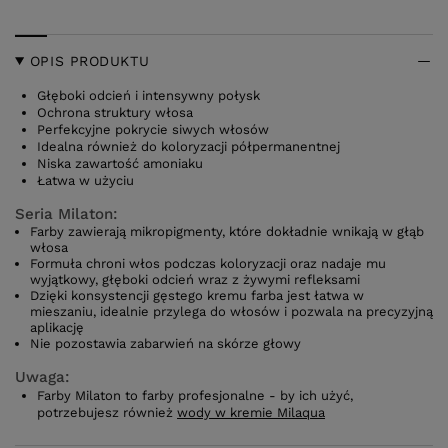
OPIS PRODUKTU
Głęboki odcień i intensywny połysk
Ochrona struktury włosa
Perfekcyjne pokrycie siwych włosów
Idealna również do koloryzacji półpermanentnej
Niska zawartość amoniaku
Łatwa w użyciu
Seria Milaton:
Farby zawierają mikropigmenty, które dokładnie wnikają w głąb
włosa
Formuła chroni włos podczas koloryzacji oraz nadaje mu
wyjątkowy, głęboki odcień wraz z żywymi refleksami
Dzięki konsystencji gęstego kremu farba jest łatwa w
mieszaniu, idealnie przylega do włosów i pozwala na precyzyjną
aplikację
Nie pozostawia zabarwień na skórze głowy
Uwaga:
Farby Milaton to farby profesjonalne - by ich użyć,
potrzebujesz również
wody w kremie Milaqua