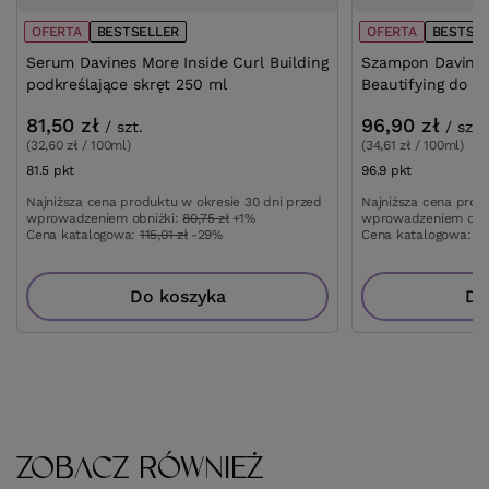
OFERTA
BESTSELLER
OFERTA
BESTSE
Serum Davines More Inside Curl Building
Szampon Davines
podkreślające skręt 250 ml
Beautifying do 
81,50 zł
96,90 zł
/
szt.
/
szt.
(32,60 zł / 100ml)
(34,61 zł / 100ml)
81.5
pkt
punktów
96.9
pkt
punktów
Najniższa cena produktu w okresie 30 dni przed
Najniższa cena prod
wprowadzeniem obniżki:
80,75 zł
+1%
wprowadzeniem obn
Cena katalogowa:
115,01 zł
-29%
Cena katalogowa:
13
Do koszyka
Do
ZOBACZ RÓWNIEŻ