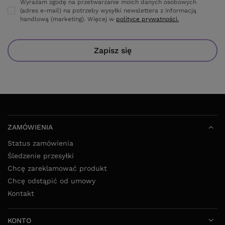
Wyrażam zgodę na przetwarzanie moich danych osobowych
(adres e-mail) na potrzeby wysyłki newslettera z informacją
handlową (marketing). Więcej w
polityce prywatności.
Zapisz się
ZAMÓWIENIA
Status zamówienia
Śledzenie przesyłki
Chcę zareklamować produkt
Chcę odstąpić od umowy
Kontakt
KONTO