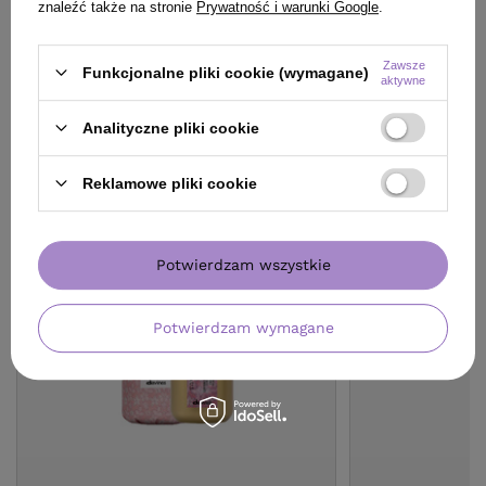
znaleźć także na stronie
Prywatność i warunki Google
.
Zawsze
Funkcjonalne pliki cookie (wymagane)
aktywne
KLIENCI, KTÓRZY KUPILI TEN
Analityczne pliki cookie
PRODUKT KUPILI TAKŻE
Reklamowe pliki cookie
Potwierdzam wszystkie
Potwierdzam wymagane