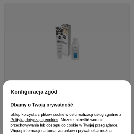
Zestaw Farba Mila Milaton 100 ml + Utleniacz Milaqua 125
Konfiguracja zgód
ml
52,80 zł
/
szt.
Dbamy o Twoją prywatność
38.90
pkt.
Sklep korzysta z plików cookie w celu realizacji usług zgodnie z
Polityką dotyczącą cookies
. Możesz określić warunki
przechowywania lub dostępu do cookie w Twojej przeglądarce.
Zobacz zestaw
Więcej informacji na temat warunków i prywatności można