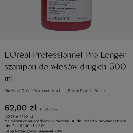
L’Oréal Professionnel Pro Longer
szampon do włosów długich 300
ml
Marka
L'Oréal Professionnel
Seria
Expert Serie
62,00 zł
brutto
/
szt.
(20,67 zł / 100ml)
Najniższa cena produktu w okresie 30 dni przed wprowadzeniem
obniżki:
51,00 zł
+21%
Cena katalogowa:
67,53 zł
-8%