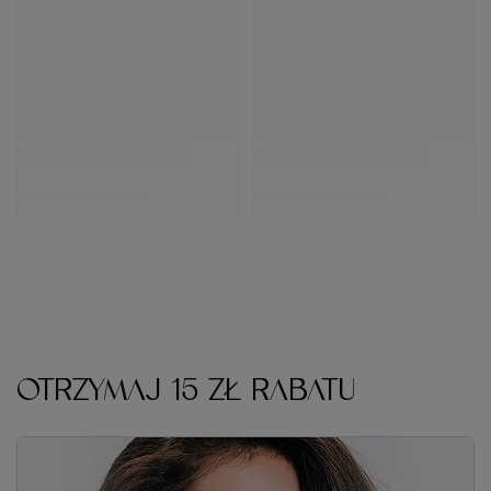
47,80 zł
0%
29.99
pkt
punktów
Cena katalogowa:
57,90 zł
-17%
Do koszyka
Do koszyka
OTRZYMAJ 15 ZŁ RABATU