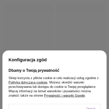
PRODUKT KUPILI TAKŻE
Konfiguracja zgód
Dbamy o Twoją prywatność
Sklep korzysta z plików cookie w celu realizacji usług zgodnie z
Polityką dotyczącą cookies
. Możesz określić warunki
BESTSELLER
OFERTA
BESTSELLER
przechowywania lub dostępu do cookie w Twojej przeglądarce.
Więcej informacji na temat warunków i prywatności można
Szampon Hair Expert 12 w
Szczotka Olivia Garden
znaleźć także na stronie
Prywatność i warunki Google
.
1 regeneracja z keratyną
FingerBrush Care Mini
roślinną do włosów 280 ml
Pink do rozczesywania
włosów różowa
Zawsze