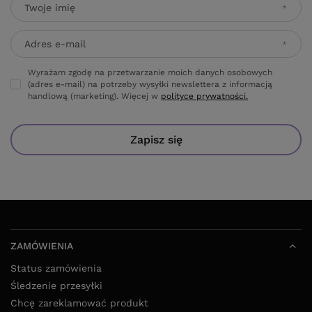
Wyrażam zgodę na przetwarzanie moich danych osobowych
(adres e-mail) na potrzeby wysyłki newslettera z informacją
handlową (marketing). Więcej w
polityce prywatności.
Zapisz się
ZAMÓWIENIA
Status zamówienia
Śledzenie przesyłki
Chcę zareklamować produkt
Chcę odstąpić od umowy
Kontakt
KONTO