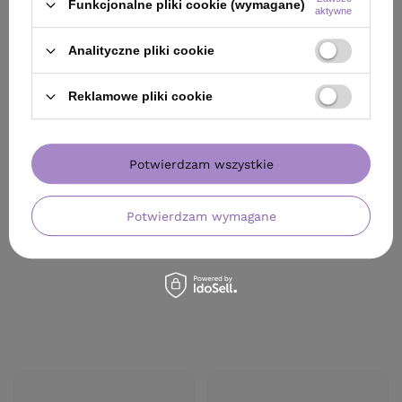
Funkcjonalne pliki cookie (wymagane)
aktywne
49,22 zł
/
szt.
Analityczne pliki cookie
49.22
pkt
punktów
Najniższa cena produktu w
23,99 zł
/
szt.
okresie 30 dni przed
Reklamowe pliki cookie
(8,57 zł / 100ml)
wprowadzeniem obniżki:
37,50 zł
+31%
23.99
pkt
punktów
Cena katalogowa:
57,90 zł
-15%
Potwierdzam wszystkie
Do koszyka
Do koszyka
Potwierdzam wymagane
ZOBACZ RÓWNIEŻ