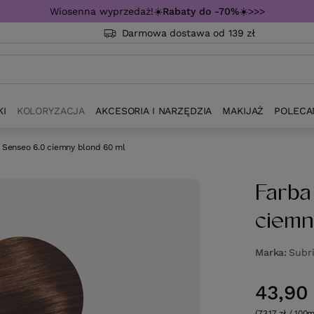
Wiosenna wyprzedaż!☀️
Rabaty do -70%
☀️>>>
Darmowa dostawa od 139 zł
KI
KOLORYZACJA
AKCESORIA I NARZĘDZIA
MAKIJAŻ
POLECA
 Senseo 6.0 ciemny blond 60 ml
Farba
ciemn
Marka
Subr
43,90 
(73,17 zł / 100m