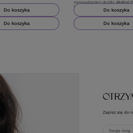
wprowadzeniem obniżki:
96,90 zł
0
Cena katalogowa:
130,00 zł
-25%
Do koszyka
Do koszyka
Do koszyka
Do koszyka
OTRZY
Zapisz się do 
Twoje imię