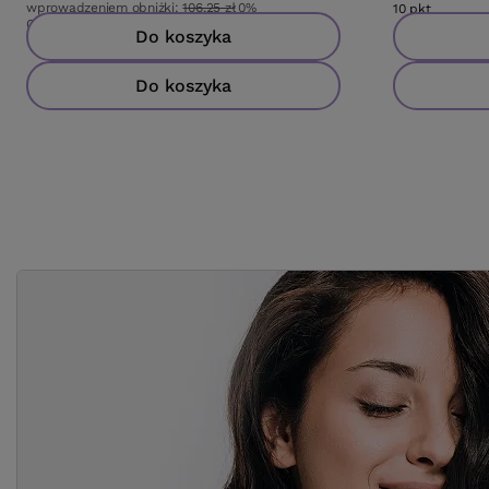
wprowadzeniem obniżki:
106,25 zł
0%
10
pkt
punktów
Cena katalogowa:
125,00 zł
-15%
Do koszyka
Do koszyka