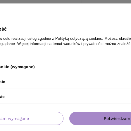
ość
w celu realizacji usług zgodnie z
Polityką dotyczącą cookies
. Możesz określi
eglądarce. Więcej informacji na temat warunków i prywatności można znaleźć
cookie (wymagane)
kie
kie
PRODUKT KUPILI TAKŻE
zam wymagane
Potwierdzam 