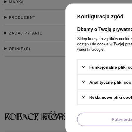
MARKA
Konfiguracja zgód
PRODUCENT
Dbamy o Twoją prywatn
ZADAJ PYTANIE
Sklep korzysta z plików cookie 
dostępu do cookie w Twojej prz
OPINIE
(0)
warunki Google
.
Funkcjonalne pliki 
Analityczne pliki coo
Reklamowe pliki coo
KLIENCI, KTÓRZY KUPILI TEN 
ZOBACZ RÓWNIEŻ
Potwierd