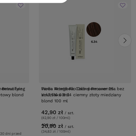
BESTSELLER
 Beautifying
nentna bez
Woda Montibello Oxibel Recover 25
Farba Artego Re Color permanentna bez
etowy blond
Vol.7,5% 60ml
amoniaku 6.34 ciemny złoty miedziany
blond 100 ml
42,90 zł
/
szt.
(42,90 zł / 100ml)
20,90 zł
42.9
pkt
punktów
/
szt.
(34,83 zł / 100ml)
 30 dni przed