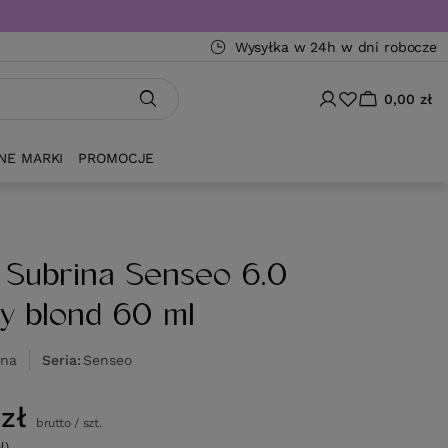
Wysyłka w 24h w dni robocze
0,00 zł
NE MARKI
PROMOCJE
 Subrina Senseo 6.0
y blond 60 ml
ina
Seria
Senseo
zł
brutto
/
szt.
l)