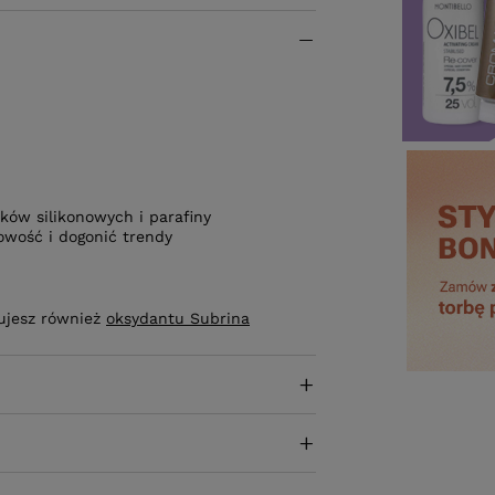
ków silikonowych i parafiny
owość i dogonić trendy
bujesz również
oksydantu Subrina