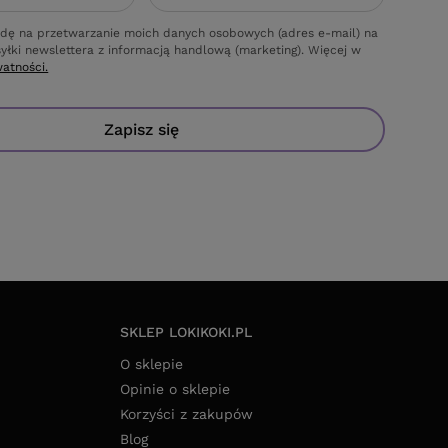
dę na przetwarzanie moich danych osobowych (adres e-mail) na
yłki newslettera z informacją handlową (marketing). Więcej w
watności.
Zapisz się
SKLEP LOKIKOKI.PL
O sklepie
Opinie o sklepie
Korzyści z zakupów
Blog