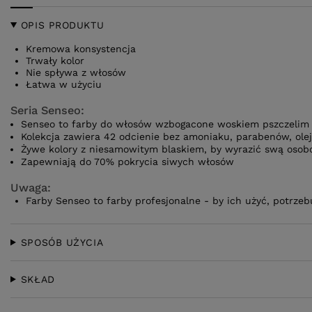
OPIS PRODUKTU
Kremowa konsystencja
Trwały kolor
Nie spływa z włosów
Łatwa w użyciu
Seria Senseo:
Senseo to farby do włosów wzbogacone woskiem pszczelim
Kolekcja zawiera 42 odcienie bez amoniaku, parabenów, olej
Żywe kolory z niesamowitym blaskiem, by wyrazić swą osob
Zapewniają do 70% pokrycia siwych włosów
Uwaga:
Farby Senseo to farby profesjonalne - by ich użyć, potrze
SPOSÓB UŻYCIA
SKŁAD