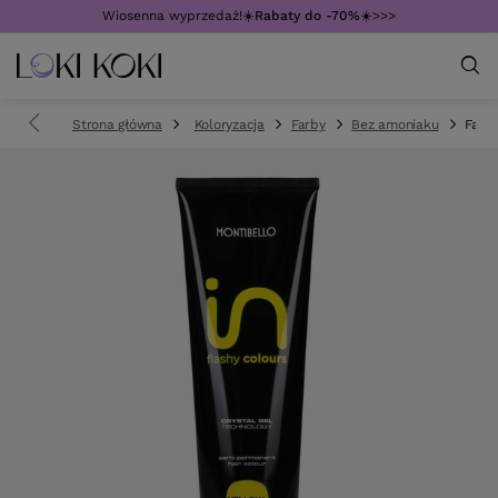
Wiosenna wyprzedaż!☀️
Rabaty do -70%
☀️>>>
Strona główna
Koloryzacja
Farby
Bez amoniaku
Farba