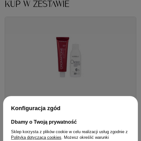
KUP W ZESTAWIE
Zestaw Farba Montibello Cromatone 60 ml + Oksdant
Konfiguracja zgód
aktywator Oxibel 60 ml
67,80 zł
Dbamy o Twoją prywatność
/
szt.
22.90
pkt.
Sklep korzysta z plików cookie w celu realizacji usług zgodnie z
Polityką dotyczącą cookies
. Możesz określić warunki