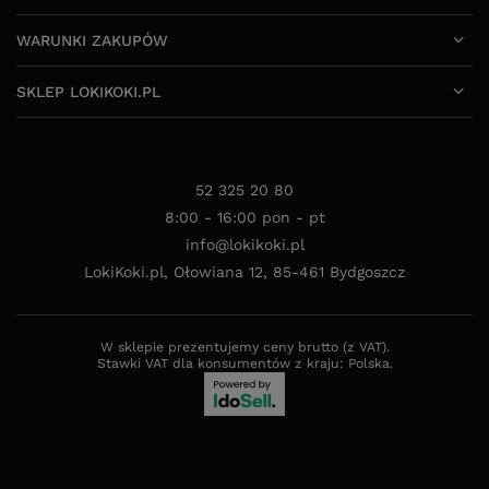
WARUNKI ZAKUPÓW
SKLEP LOKIKOKI.PL
52 325 20 80
8:00 - 16:00 pon - pt
info@lokikoki.pl
LokiKoki.pl
,
Ołowiana 12
,
85-461
Bydgoszcz
W sklepie prezentujemy ceny brutto (z VAT).
Stawki VAT dla konsumentów z kraju:
Polska
.