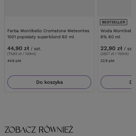
BESTSELLER
Farba Montibello Cromatone Meteorites
Woda Montibello
1001 popielaty superblond 60 ml
6% 60 ml
44,90 zł
22,90 zł
/
szt.
/
szt.
(74,83 zł / 100ml)
(38,17 zł / 100ml)
44.9
pkt
punktów
22.9
pkt
punktów
Do koszyka
Do
ZOBACZ RÓWNIEŻ