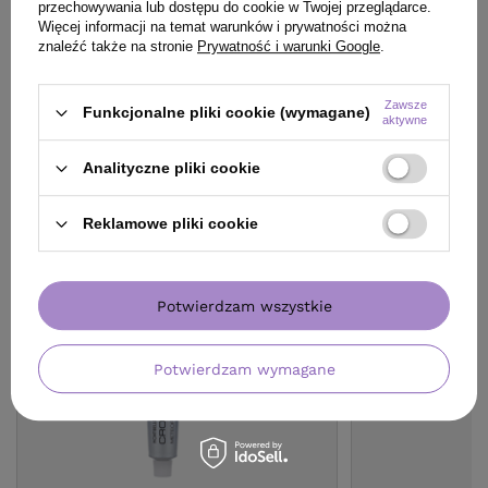
przechowywania lub dostępu do cookie w Twojej przeglądarce.
Więcej informacji na temat warunków i prywatności można
Zobacz zestaw
znaleźć także na stronie
Prywatność i warunki Google
.
Zawsze
Funkcjonalne pliki cookie (wymagane)
aktywne
KLIENCI, KTÓRZY KUPILI TEN
Analityczne pliki cookie
PRODUKT KUPILI TAKŻE
Reklamowe pliki cookie
Potwierdzam wszystkie
Potwierdzam wymagane