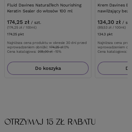
Fluid Davines NaturalTech Nourishing
Krem Davines Es
Keratin Sealer do włosów 100 ml
nawilżający bez 
174,25 zł
134,30 zł
/
szt.
/
szt
(174,25 zł / 100ml)
(89,53 zł / 100ml)
174.25
pkt
punktów
134.3
pkt
punktów
Najniższa cena produktu w okresie 30 dni przed
Najniższa cena prod
wprowadzeniem obniżki:
174,25 zł
0%
wprowadzeniem obn
Cena katalogowa:
205,00 zł
-15%
Cena katalogowa:
15
Do koszyka
Do
OTRZYMAJ 15 ZŁ RABATU