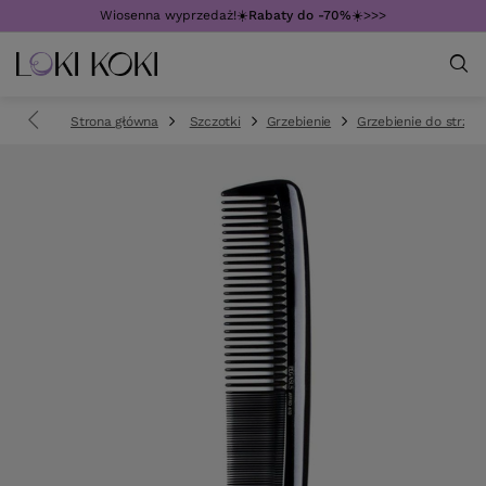
Wiosenna wyprzedaż!☀️
Rabaty do -70%
☀️>>>
Strona główna
Szczotki
Grzebienie
Grzebienie do strzyż