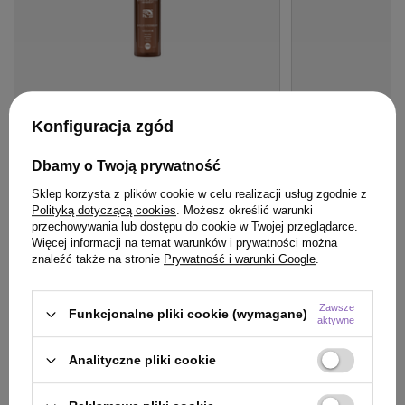
Konfiguracja zgód
PROMOCJA
BESTSELLER
BESTSELLER
Woda lamelarna Mila IQ Care Lamellar
Szampon Hair Exp
Dbamy o Twoją prywatność
Water do włosów - intensywny połysk i
z keratyną rośli
gładkość 250 ml
Sklep korzysta z plików cookie w celu realizacji usług zgodnie z
Polityką dotyczącą cookies
. Możesz określić warunki
47,99 zł
/
szt.
przechowywania lub dostępu do cookie w Twojej przeglądarce.
(19,20 zł / 100ml)
Więcej informacji na temat warunków i prywatności można
znaleźć także na stronie
Prywatność i warunki Google
.
47.99
pkt
punktów
23,99 zł
/
szt.
(8,57 zł / 100ml)
Najniższa cena produktu w okresie 30 dni przed
wprowadzeniem obniżki:
48,00 zł
-1%
23.99
pkt
punktów
Zawsze
Funkcjonalne pliki cookie (wymagane)
Cena katalogowa:
75,90 zł
-37%
aktywne
Analityczne pliki cookie
Do koszyka
Do