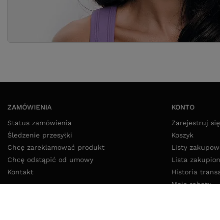
ZAMÓWIENIA
KONTO
Status zamówienia
Zarejestruj się
Śledzenie przesyłki
Koszyk
Chcę zareklamować produkt
Listy zakupow
Chcę odstąpić od umowy
Lista zakupio
Kontakt
Historia trans
Moje rabaty
Newsletter