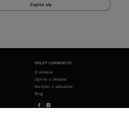
Zapisz się
SKLEP LOKIKOKI.PL
O sklepie
Opinie o sklepie
Korzyści z zakupów
Blog