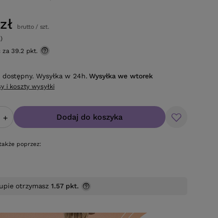
zł
brutto
/
szt.
)
ć za
39.2 pkt.
 dostępny. Wysyłka w 24h.
Wysyłka
we wtorek
y i koszty wysyłki
Dodaj do koszyka
+
także poprzez:
upie otrzymasz
1.57 pkt.