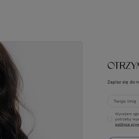
OTRZY
Zapisz się do 
Twoje imię
Wyrażam zgo
potrzeby wys
polityce pry