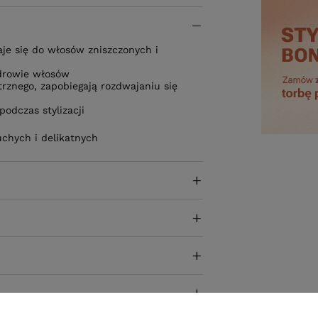
e się do włosów zniszczonych i
zdrowie włosów
znego, zapobiegają rozdwajaniu się
podczas stylizacji
uchych i delikatnych