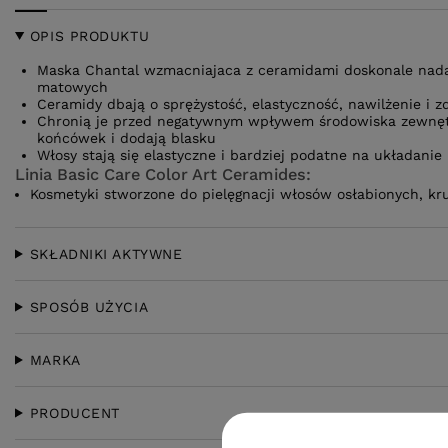
OPIS PRODUKTU
Maska Chantal wzmacniajaca z ceramidami doskonale nadaj
matowych
Ceramidy dbają o sprężystość, elastyczność, nawilżenie i 
Chronią je przed negatywnym wpływem środowiska zewnętr
końcówek i dodają blasku
Włosy stają się elastyczne i bardziej podatne na układanie 
Linia Basic Care Color Art Ceramides:
Kosmetyki stworzone do pielęgnacji włosów osłabionych, kr
SKŁADNIKI AKTYWNE
SPOSÓB UŻYCIA
MARKA
PRODUCENT