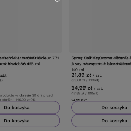
RMOWA DOSTAWA
BESTSELLER
nes OI ALL IN ONE MILK
na Demi Permanent Colour
Spray Hair Expert nawilżenie 
Farba Solfine Crema Color 9.
ne do włosów 135 ml
y średni blond 60 ml
wygładzenie 8 w 1 z kwasem
bardzo jasny szampański blo
hialuronowym do włosów 140
21,89 zł
/
szt.
szt.
/
szt.
ml)
)
(33,68 zł / 100ml)
w
ów
24,99 zł
21.89
pkt
punktów
/
szt.
(17,85 zł / 100ml)
 produktu w okresie 30 dni przed
 obniżki:
140,00 zł
0%
24.99
pkt
punktów
wa:
194,00 zł
-28%
Do koszyka
Do koszyka
Do koszyka
Do koszyka