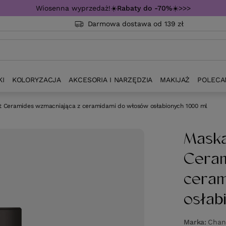
Wiosenna wyprzedaż!☀️
Rabaty do -70%
☀️>>>
Darmowa dostawa od 139 zł
KI
KOLORYZACJA
AKCESORIA I NARZĘDZIA
MAKIJAŻ
POLECA
rt Ceramides wzmacniająca z ceramidami do włosów osłabionych 1000 ml
Maska
Ceram
ceram
osłab
Marka
Chant