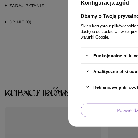
Konfiguracja zgód
ZADAJ PYTANIE
Dbamy o Twoją prywatn
OPINIE
(0)
Sklep korzysta z plików cookie 
dostępu do cookie w Twojej prz
warunki Google
.
Funkcjonalne pliki 
Analityczne pliki coo
Reklamowe pliki coo
KLIENCI, KTÓRZY KUPILI TEN 
ZOBACZ RÓWNIEŻ
Potwierd