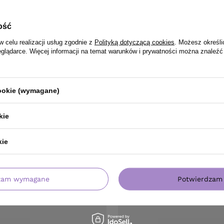
ość
w celu realizacji usług zgodnie z
Polityką dotyczącą cookies
. Możesz określi
eglądarce. Więcej informacji na temat warunków i prywatności można znaleźć
cookie (wymagane)
kie
kie
PRODUKT KUPILI TAKŻE
zam wymagane
Potwierdzam 