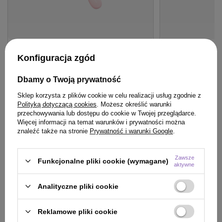
OFERTA
BESTSELLER
BESTSELLER
Konfiguracja zgód
Szczotka Olivia Garden FingerBrush
Woda Montibello 
Care Mini Pink do rozczesywania
Vol.7,5% 60ml
Dbamy o Twoją prywatność
włosów różowa
Sklep korzysta z plików cookie w celu realizacji usług zgodnie z
49,22 zł
/
szt.
Polityką dotyczącą cookies
. Możesz określić warunki
przechowywania lub dostępu do cookie w Twojej przeglądarce.
49.22
pkt
punktów
20,90 zł
/
szt.
Więcej informacji na temat warunków i prywatności można
(34,83 zł / 100ml)
Najniższa cena produktu w okresie 30 dni przed
znaleźć także na stronie
Prywatność i warunki Google
.
wprowadzeniem obniżki:
37,50 zł
+31%
20.9
pkt
punktów
Cena katalogowa:
57,90 zł
-15%
Zawsze
Funkcjonalne pliki cookie (wymagane)
aktywne
Do koszyka
Do
Analityczne pliki cookie
Reklamowe pliki cookie