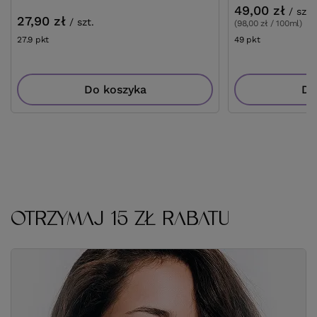
49,00 zł
/
szt.
27,90 zł
/
szt.
(98,00 zł / 100ml)
27.9
pkt
punktów
49
pkt
punktów
Do koszyka
Do
OTRZYMAJ 15 ZŁ RABATU