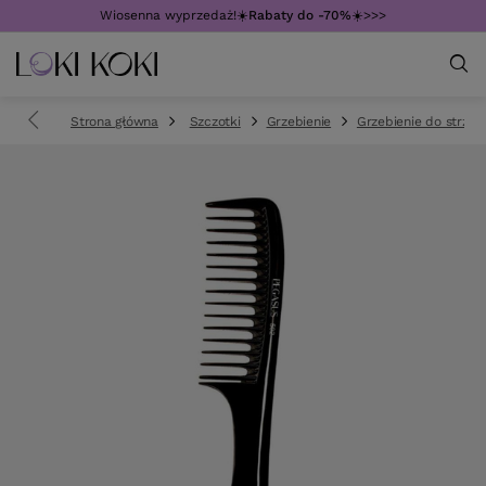
Wiosenna wyprzedaż!☀️
Rabaty do -70%
☀️>>>
Strona główna
Szczotki
Grzebienie
Grzebienie do strzyż