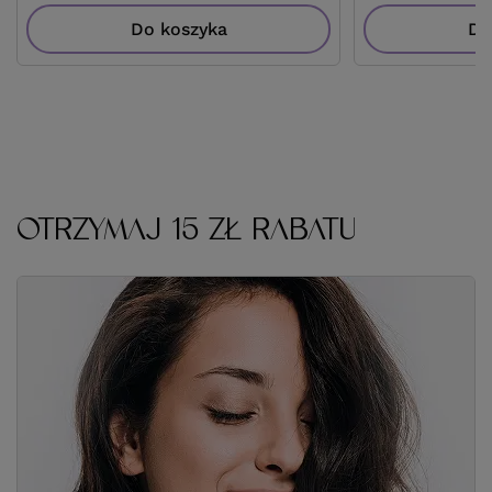
Do koszyka
Do
OTRZYMAJ 15 ZŁ RABATU