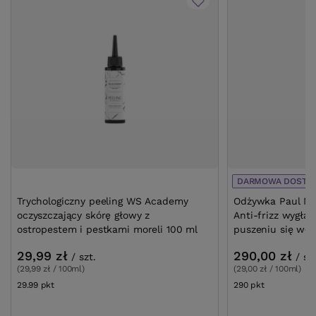
DARMOWA DOSTA
Trychologiczny peeling WS Academy
Odżywka Paul Mit
oczyszczający skórę głowy z
Anti-frizz wygła
ostropestem i pestkami moreli 100 ml
puszeniu się wł
29,99 zł
290,00 zł
/
szt.
/
sz
(29,99 zł / 100ml)
(29,00 zł / 100ml)
29.99
pkt
punktów
290
pkt
punktów