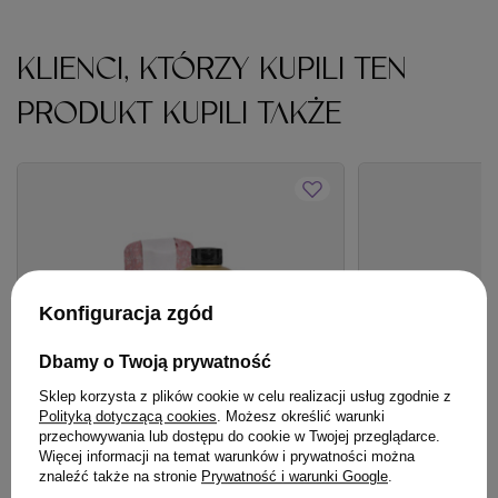
KLIENCI, KTÓRZY KUPILI TEN
PRODUKT KUPILI TAKŻE
Konfiguracja zgód
Dbamy o Twoją prywatność
Sklep korzysta z plików cookie w celu realizacji usług zgodnie z
Polityką dotyczącą cookies
. Możesz określić warunki
przechowywania lub dostępu do cookie w Twojej przeglądarce.
Więcej informacji na temat warunków i prywatności można
OFERTA
BESTSELLER
OFERTA
BESTSE
znaleźć także na stronie
Prywatność i warunki Google
.