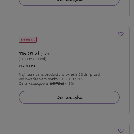
OFERTA
115,01 zł
/
szt.
(11,50 zł / 100ml
)
115.01
PKT
punktów
Najniższa cena produktu w okresie 30 dni przed
wprowadzeniem obniżki:
115,00 zł
+1%
Cena katalogowa:
201,72 zł
-43%
Do koszyka