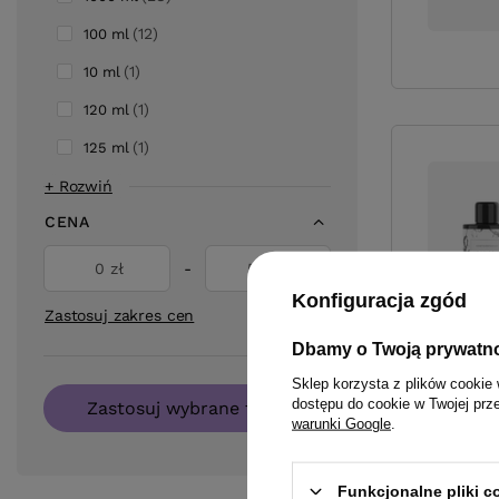
12
100 ml
1
10 ml
1
120 ml
1
125 ml
+ Rozwiń
CENA
zł
-
zł
Konfiguracja zgód
Zastosuj zakres cen
Dbamy o Twoją prywatn
Sklep korzysta z plików cookie 
dostępu do cookie w Twojej prz
Zastosuj wybrane filtry
warunki Google
.
Funkcjonalne pliki 