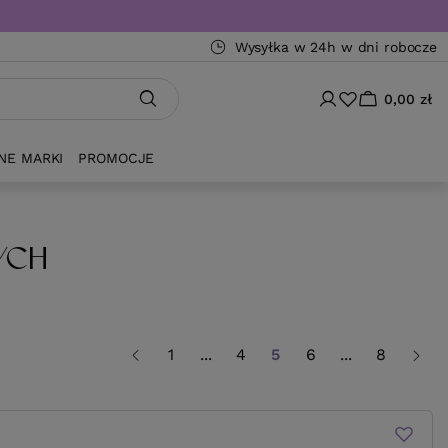
Wysyłka w 24h w dni robocze
0,00 zł
NE MARKI
PROMOCJE
YCH
1
...
4
5
6
...
8