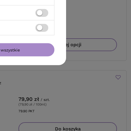
ml +
59,98 zł
/
szt.
59.98
PKT
punktów
Więcej opcji
wszystkie
z
79,90 zł
/
szt.
(79,90 zł / 100ml
)
79.90
PKT
punktów
Do koszyka