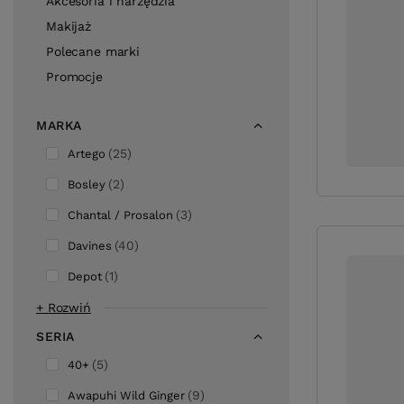
Akcesoria i narzędzia
Makijaż
Polecane marki
Promocje
MARKA
25
Artego
2
Bosley
3
Chantal / Prosalon
40
Davines
1
Depot
+ Rozwiń
SERIA
5
40+
9
Awapuhi Wild Ginger