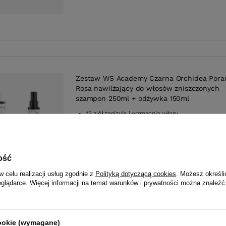
Zestaw WS Academy Czarna Orchidea Pora
Rosa nawilżający do włosów zniszczonych
szampon 250ml + odżywka 150ml
12 ziół tonizuje i wzmacnia włosy
Odżywka 20w1: objętość, blask i ochrona
Chroni przed szkodliwą temp. i słońcem
Niacyna i algi Nori odmładzają pasma
ość
w celu realizacji usług zgodnie z
Polityką dotyczącą cookies
. Możesz określi
eglądarce. Więcej informacji na temat warunków i prywatności można znaleźć
cookie (wymagane)
Zestaw WS Academy Paczula Wonna Wiose