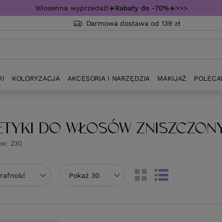
Wiosenna wyprzedaż!☀️
Rabaty do -70%
☀️>>>
Darmowa dostawa od 139 zł
KI
KOLORYZACJA
AKCESORIA I NARZĘDZIA
MAKIJAŻ
POLECA
TYKI DO WŁOSÓW ZNISZCZON
ów:
230
towanie
trafność
Zmień ilość wyświetlanych produktów
Pokaż 30