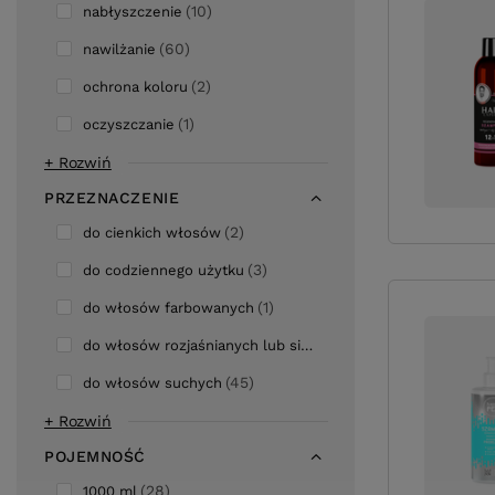
10
nabłyszczenie
60
nawilżanie
2
ochrona koloru
1
oczyszczanie
+ Rozwiń
PRZEZNACZENIE
2
do cienkich włosów
3
do codziennego użytku
1
do włosów farbowanych
5
do włosów rozjaśnianych lub siwych
45
do włosów suchych
+ Rozwiń
POJEMNOŚĆ
28
1000 ml