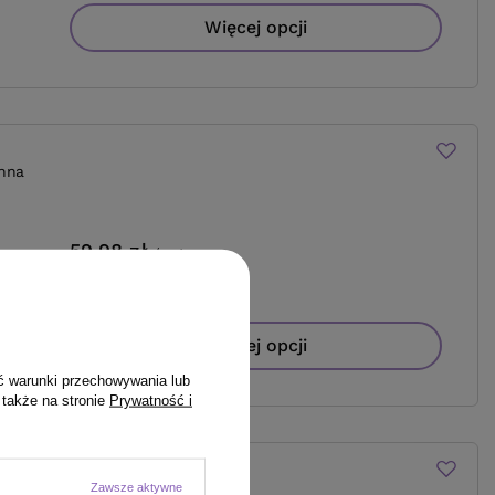
Więcej opcji
nna
59,98 zł
/
szt.
59.98
PKT
punktów
Więcej opcji
ć warunki przechowywania lub
 także na stronie
Prywatność i
Zawsze aktywne
nna