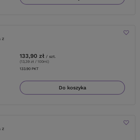
 z
133,90 zł
/
szt.
(13,39 zł / 100ml
)
133.90
PKT
punktów
Do koszyka
 z