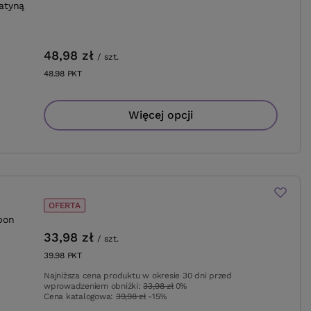
ratyną
48,98 zł
/
szt.
48.98
PKT
punktów
Więcej opcji
OFERTA
pon
33,98 zł
/
szt.
39.98
PKT
punktów
Najniższa cena produktu w okresie 30 dni przed
wprowadzeniem obniżki:
33,98 zł
0%
Cena katalogowa:
39,98 zł
-15%