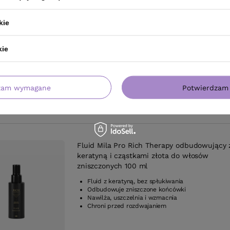
Aura regenerujący do włosów szampon 250
odżywka bez spłukiwania 150ml
kie
Odżywia i odbudowuje owocami egzotycznymi
Odżywka 20w1 wzmacnia i dyscyplinuje
kie
Termoochrona i ochrona koloru
Olej makadamia nadaje połysk i gładkość
zam wymagane
Potwierdzam 
Fluid Mila Pro Rich Therapy odbudowujący 
keratyną i cząstkami złota do włosów
zniszczonych 100 ml
Fluid z keratyną, bez spłukiwania
Odbudowuje zniszczone końcówki
Nawilża, uszczelnia i wzmacnia
Chroni przed rozdwajaniem