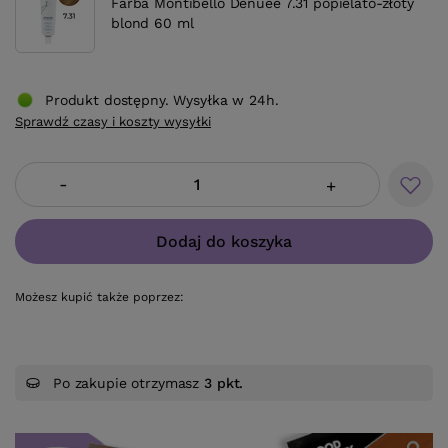
Farba Montibello Denuee 7.31 popielato-złoty
blond 60 ml
Produkt dostępny. Wysyłka w 24h.
Sprawdź czasy i koszty wysyłki
-
+
Dodaj do koszyka
Możesz kupić także poprzez:
Po zakupie otrzymasz
3 pkt.