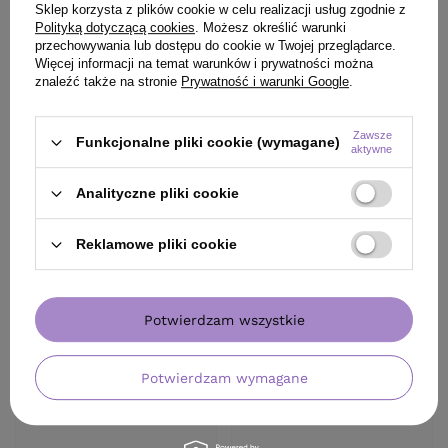
Sklep korzysta z plików cookie w celu realizacji usług zgodnie z
Polityką dotyczącą cookies
. Możesz określić warunki
ZADAJ PYTANIE
przechowywania lub dostępu do cookie w Twojej przeglądarce.
Więcej informacji na temat warunków i prywatności można
OPINIE
(0)
znaleźć także na stronie
Prywatność i warunki Google
.
Zawsze
Funkcjonalne pliki cookie (wymagane)
aktywne
Analityczne pliki cookie
Reklamowe pliki cookie
KLIENCI, KTÓRZY KUPILI TEN
PRODUKT KUPILI TAKŻE
Potwierdzam wszystkie
Potwierdzam wymagane