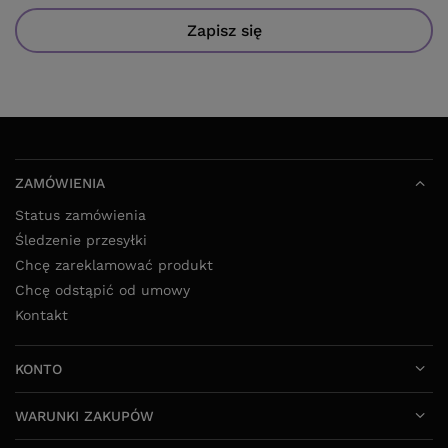
Status zamówienia
Śledzenie przesyłki
Chcę zareklamować produkt
Chcę odstąpić od umowy
Kontakt
KONTO
WARUNKI ZAKUPÓW
SKLEP LOKIKOKI.PL
52 325 20 80
8:00 - 16:00 pon - pt
info@lokikoki.pl
LokiKoki.pl
,
Ołowiana 12
,
85-461
Bydgoszcz