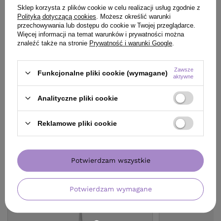
Sklep korzysta z plików cookie w celu realizacji usług zgodnie z
Polityką dotyczącą cookies
. Możesz określić warunki
ZADAJ PYTANIE
przechowywania lub dostępu do cookie w Twojej przeglądarce.
Więcej informacji na temat warunków i prywatności można
znaleźć także na stronie
Prywatność i warunki Google
.
OPINIE
(0)
Zawsze
Funkcjonalne pliki cookie (wymagane)
aktywne
Analityczne pliki cookie
Reklamowe pliki cookie
KLIENCI, KTÓRZY KUPILI TEN
PRODUKT KUPILI TAKŻE
Potwierdzam wszystkie
Potwierdzam wymagane