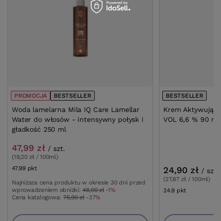
PROMOCJA
BESTSELLER
BESTSELLER
Woda lamelarna Mila IQ Care Lamellar
Krem Aktywujący
Water do włosów - intensywny połysk i
VOL 6,6 % 90 ml
gładkość 250 ml
47,99 zł
/
szt.
(19,20 zł / 100ml)
47.99
pkt
punktów
24,90 zł
/
szt.
(27,67 zł / 100ml)
Najniższa cena produktu w okresie 30 dni przed
wprowadzeniem obniżki:
48,00 zł
-1%
24.9
pkt
punktów
Cena katalogowa:
75,90 zł
-37%