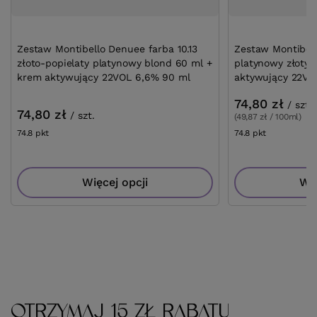
Zestaw Montibello Denuee farba 10.13
Zestaw Montibell
złoto-popielaty platynowy blond 60 ml +
platynowy złoty 
krem aktywujący 22VOL 6,6% 90 ml
aktywujący 22VO
74,80 zł
/
szt.
74,80 zł
/
szt.
(49,87 zł / 100ml)
74.8
pkt
punktów
74.8
pkt
punktów
Więcej opcji
Wię
OTRZYMAJ 15 ZŁ RABATU