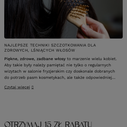
NAJLEPSZE TECHNIKI SZCZOTKOWANIA DLA
ZDROWYCH, LŚNIĄCYCH WŁOSÓW
Piękne, zdrowe, zadbane włosy
to marzenie wielu kobiet.
Aby takie były należy pamiętać nie tylko o regularnych
wizytach w salonie fryzjerskim czy doskonale dobranych
do potrzeb pasm kosmetykach, ale także odpowiedniej
pielęgnacji
ich na co dzień
. Szczotka do włosów to
Czytaj więcej
narzędzie, po które sięgasz każdego dnia. Jeśli będzie ona
wykonana z
dobrej jakości materiału,
z powodzeniem
posłuży Ci przez wiele lat, a w parze z
prawidłową
techniką szczotkowania
pozwoli zadbać o kondycję
włosów.
OTRZYMAJ 15 ZŁ RABATU