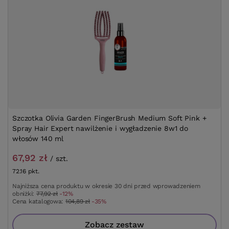
Szczotka Olivia Garden FingerBrush Medium Soft Pink +
Spray Hair Expert nawilżenie i wygładzenie 8w1 do
włosów 140 ml
67,92 zł
/
szt.
72.16
pkt.
Najniższa cena produktu w okresie 30 dni przed wprowadzeniem
obniżki:
77,92 zł
-12%
Cena katalogowa:
104,89 zł
-35%
Zobacz zestaw