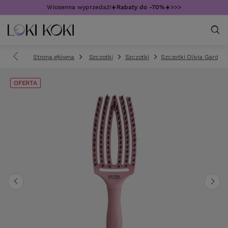
Wiosenna wyprzedaż!☀️
Rabaty do -70%
☀️>>>
Strona główna
Szczotki
Szczotki
Szczotki Olivia Garden
OFERTA