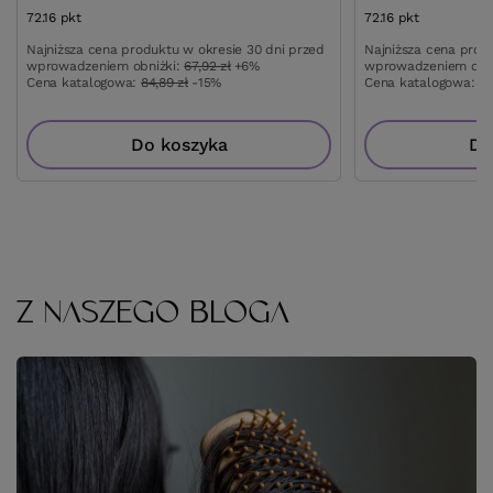
72.16
pkt
punktów
72.16
pkt
punktów
Najniższa cena produktu w okresie 30 dni przed
Najniższa cena prod
wprowadzeniem obniżki:
67,92 zł
+6%
wprowadzeniem obn
Cena katalogowa:
84,89 zł
-15%
Cena katalogowa:
84
Do koszyka
Do
Z NASZEGO BLOGA