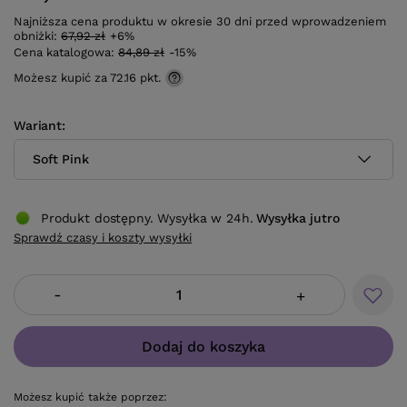
Najniższa cena produktu w okresie 30 dni przed wprowadzeniem
obniżki:
67,92 zł
+6%
Cena katalogowa:
84,89 zł
-15%
Możesz kupić za
72.16 pkt.
Wariant
Soft Pink
Produkt dostępny. Wysyłka w 24h.
Wysyłka
jutro
Sprawdź czasy i koszty wysyłki
-
+
Dodaj do koszyka
Możesz kupić także poprzez: