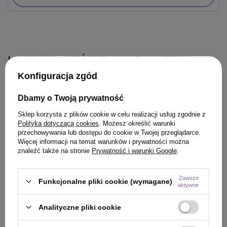
KLIENCI, KTÓRZY KUPILI TEN
Konfiguracja zgód
PRODUKT KUPILI TAKŻE
Dbamy o Twoją prywatność
Sklep korzysta z plików cookie w celu realizacji usług zgodnie z
Polityką dotyczącą cookies
. Możesz określić warunki
przechowywania lub dostępu do cookie w Twojej przeglądarce.
Więcej informacji na temat warunków i prywatności można
znaleźć także na stronie
Prywatność i warunki Google
.
Zawsze
Funkcjonalne pliki cookie (wymagane)
aktywne
Analityczne pliki cookie