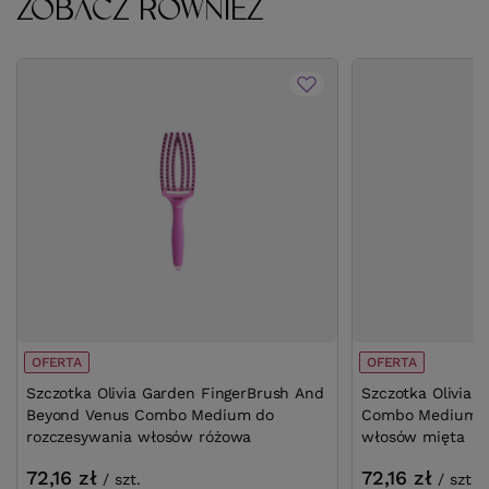
ZOBACZ RÓWNIEŻ
OFERTA
OFERTA
Szczotka Olivia Garden FingerBrush And
Szczotka Olivia 
Beyond Venus Combo Medium do
Combo Medium M
rozczesywania włosów różowa
włosów mięta
72,16 zł
72,16 zł
/
szt.
/
szt.