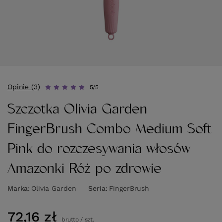
Opinie (3)
5/5
Szczotka Olivia Garden
FingerBrush Combo Medium Soft
Pink do rozczesywania włosów
Amazonki Róż po zdrowie
Marka
Olivia Garden
Seria
FingerBrush
72,16 zł
brutto
/
szt.