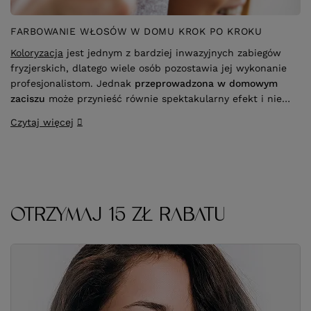
FARBOWANIE WŁOSÓW W DOMU KROK PO KROKU
Koloryzacja
jest jednym z bardziej inwazyjnych zabiegów
fryzjerskich, dlatego wiele osób pozostawia jej wykonanie
profesjonalistom. Jednak
przeprowadzona w domowym
zaciszu
może przynieść równie spektakularny efekt i nie
wpływać druzgocąco na kondycję włosów. Kluczem do
Czytaj więcej
sukcesu jest
stosowanie się do wskazówek ekspertów
oraz zakup odpowiedniej farby do włosów
.
OTRZYMAJ 15 ZŁ RABATU