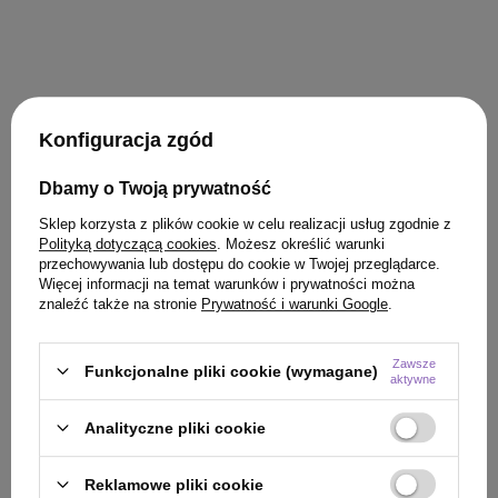
KLIENCI, KTÓRZY KUPILI TEN
Konfiguracja zgód
PRODUKT KUPILI TAKŻE
Dbamy o Twoją prywatność
Sklep korzysta z plików cookie w celu realizacji usług zgodnie z
Polityką dotyczącą cookies
. Możesz określić warunki
przechowywania lub dostępu do cookie w Twojej przeglądarce.
Więcej informacji na temat warunków i prywatności można
znaleźć także na stronie
Prywatność i warunki Google
.
Zawsze
Funkcjonalne pliki cookie (wymagane)
aktywne
Analityczne pliki cookie
Reklamowe pliki cookie