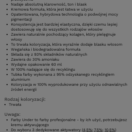
Nadaje absolutną klarowność, ton i blask
Kremowa formuła, która jest łatwa w użyciu
Opatentowana, hybrydowa technologia o podwójnej mocy
pigmentacji
Konsystencja jest bardziej elastyczna, dzięki czemu lepiej
dostosowuję się do wszystkich rodzajów włosów
Zawiera naturalnie pochodzący kolagen, który pielęgnuje
włosy
To trwała koloryzacja, która wyraźnie dodaje blasku włosom
Wegańska i biodegradowalna formuła
Składa się z 93% składników naturalnych
Zawiera do 30% amoniaku
Wydajne opakowanie 60 ml
W 100% nadające się do recyklingu
Tubka farby wykonana z 95% odzyskanego recyklingiem
aluminium
Koloryzacja w 100% wyprodukowane przy użyciu odnawialnych
źródeł energii
Rodzaj koloryzacji:
Trwała
Uwaga:
Farby Under to farby profesjonalne - by ich użyć, potrzebujesz
kremu aktywującego
Do wyboru 3 dedykowane aktywatory (
4,5%
;
7,5%
;
10,5%
)