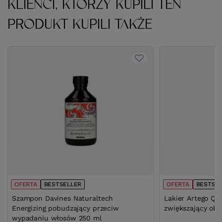
KLIENCI, KTÓRZY KUPILI TEN
PRODUKT KUPILI TAKŻE
OFERTA
BESTSELLER
OFERTA
BESTSE
Szampon Davines Naturaltech
Lakier Artego Qua
Energizing pobudzający przeciw
zwiększający obj
wypadaniu włosów 250 ml