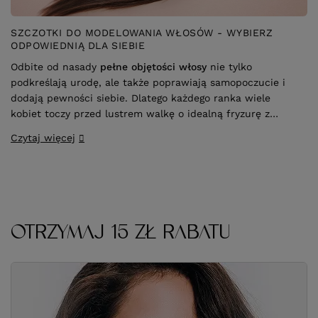
SZCZOTKI DO MODELOWANIA WŁOSÓW - WYBIERZ
ODPOWIEDNIĄ DLA SIEBIE
Odbite od nasady
pełne objętości włosy
nie tylko
podkreślają urodę, ale także poprawiają samopoczucie i
dodają pewności siebie. Dlatego każdego ranka wiele
kobiet toczy przed lustrem walkę o idealną fryzurę z
wymarzonym
efektem volume
. Te codzienne zmagania
Czytaj więcej
mogą stać się prostsze przy użyciu odpowiednio dobranej
szczotki do modelowania
.
OTRZYMAJ 15 ZŁ RABATU