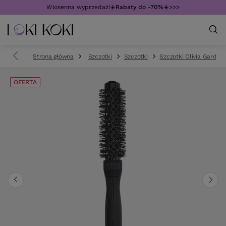
Wiosenna wyprzedaż!☀️
Rabaty do -70%
☀️>>>
Strona główna
Szczotki
Szczotki
Szczotki Olivia Garden
OFERTA