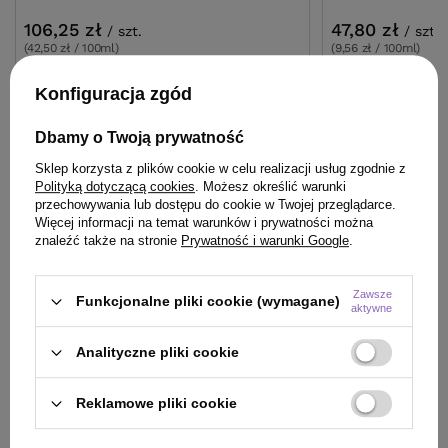
106,25 zł
47,80 zł
/
szt.
/
szt.
(42,50 zł / 100ml)
(9,56 zł / 100ml)
106.25
pkt
punktów
47.8
pkt
punktów
Konfiguracja zgód
Najniższa cena produktu w okresie 30 dni przed
Najniższa cena prod
wprowadzeniem obniżki:
106,25 zł
0%
wprowadzeniem obn
Cena katalogowa:
125,00 zł
-15%
Cena katalogowa:
57
Dbamy o Twoją prywatność
Sklep korzysta z plików cookie w celu realizacji usług zgodnie z
Do koszyka
Do
Polityką dotyczącą cookies
. Możesz określić warunki
przechowywania lub dostępu do cookie w Twojej przeglądarce.
Więcej informacji na temat warunków i prywatności można
znaleźć także na stronie
Prywatność i warunki Google
.
Zawsze
Funkcjonalne pliki cookie (wymagane)
aktywne
ZOBACZ RÓWNIEŻ
Analityczne pliki cookie
Reklamowe pliki cookie