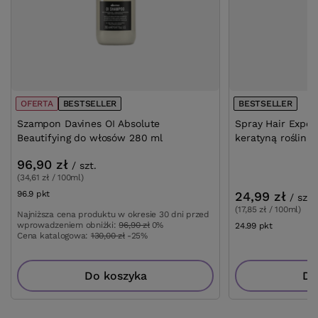
OFERTA
BESTSELLER
BESTSELLER
Szampon Davines OI Absolute
Spray Hair Exper
Beautifying do włosów 280 ml
keratyną roślinn
96,90 zł
/
szt.
(34,61 zł / 100ml)
96.9
pkt
punktów
24,99 zł
/
szt.
(17,85 zł / 100ml)
Najniższa cena produktu w okresie 30 dni przed
wprowadzeniem obniżki:
96,90 zł
0%
24.99
pkt
punktów
Cena katalogowa:
130,00 zł
-25%
Do koszyka
Do