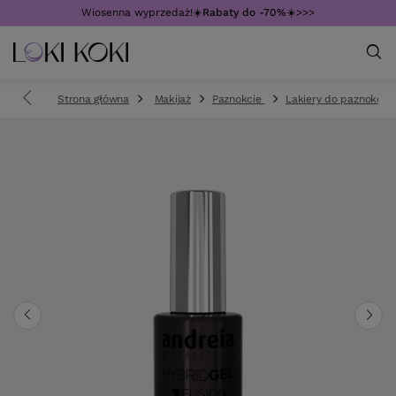
Wiosenna wyprzedaż!☀️
Rabaty do -70%
☀️>>>
Strona główna
Makijaż
Paznokcie
Lakiery do paznokci