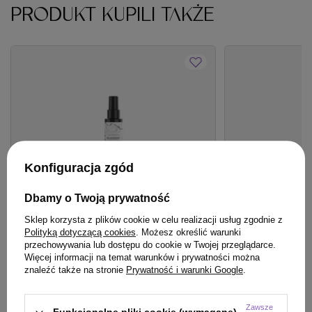
PRODUKT KUPILI TAKŻE
Konfiguracja zgód
Dbamy o Twoją prywatność
Sklep korzysta z plików cookie w celu realizacji usług zgodnie z
Polityką dotyczącą cookies
. Możesz określić warunki
BESTSELLER
BESTSELLER
przechowywania lub dostępu do cookie w Twojej przeglądarce.
Więcej informacji na temat warunków i prywatności można
Odżywka WS Academy Wiosenna Aura
Spray Hair Exper
znaleźć także na stronie
Prywatność i warunki Google
.
Paczula Wonna 20 w 1 do włosów bez
keratyną roślinn
spłukiwania 150 ml
Zawsze