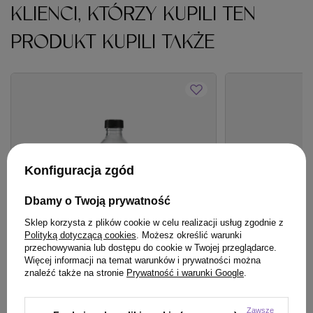
KLIENCI, KTÓRZY KUPILI TEN
PRODUKT KUPILI TAKŻE
Konfiguracja zgód
Dbamy o Twoją prywatność
Sklep korzysta z plików cookie w celu realizacji usług zgodnie z
Polityką dotyczącą cookies
. Możesz określić warunki
przechowywania lub dostępu do cookie w Twojej przeglądarce.
Więcej informacji na temat warunków i prywatności można
OFERTA
BESTSELLER
BESTSELLER
znaleźć także na stronie
Prywatność i warunki Google
.
Szampon Davines OI Absolute
Szampon Hair Exp
Beautifying do włosów 280 ml
z keratyną rośli
Zawsze