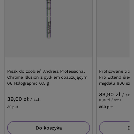
Pisak do zdobień Andreia Professional
Profilowane tips
Chrome Illusion z pyłkiem opalizującym
Pro Extend średn
06 Holographic 0.5 g
migdału 600 szt
89,90 zł
/
szt.
39,00 zł
/
szt.
(0,15 zł / szt.)
39
pkt
punktów
89.9
pkt
punktów
Do koszyka
Do