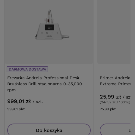
DARMOWA DOSTAWA
Frezarka Andreia Professional Desk
Primer Andreia Pr
Brushless Drill stacjonarna 0-35,000
Extreme Primer 
rpm
25,99 zł
/
szt.
999,01 zł
/
szt.
(247,52 zł / 100ml)
999.01
pkt
punktów
25.99
pkt
punktów
Do koszyka
Do