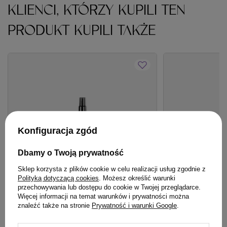
KLIENCI, KTÓRZY KUPILI TEN
PRODUKT KUPILI TAKŻE
Konfiguracja zgód
Dbamy o Twoją prywatność
Sklep korzysta z plików cookie w celu realizacji usług zgodnie z
Polityką dotyczącą cookies
. Możesz określić warunki
przechowywania lub dostępu do cookie w Twojej przeglądarce.
BESTSELLER
OFERTA
BESTSE
Więcej informacji na temat warunków i prywatności można
znaleźć także na stronie
Prywatność i warunki Google
.
Spray Hair Expert 8 w 1 regeneracja z
Szampon Davines
keratyną roślinną do włosów 140 ml
Energizing pobud