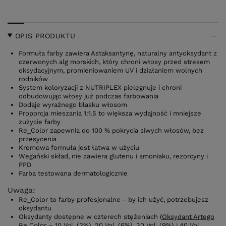
OPIS PRODUKTU
Formuła farby zawiera Astaksantynę, naturalny antyoksydant z
czerwonych alg morskich, który chroni włosy przed stresem
oksydacyjnym, promieniowaniem UV i działaniem wolnych
rodników
System koloryzacji z NUTRIPLEX pielęgnuje i chroni
odbudowując włosy już podczas farbowania
Dodaje wyraźnego blasku włosom
Proporcja mieszania 1:1.5 to większa wydajność i mniejsze
zużycie farby
Re_Color zapewnia do 100 % pokrycia siwych włosów, bez
przesycenia
Kremowa formuła jest łatwa w użyciu
Wegański skład, nie zawiera glutenu i amoniaku, rezorcyny i
PPD
Farba testowana dermatologicznie
Uwaga:
Re_Color to farby profesjonalne - by ich użyć, potrzebujesz
oksydantu
Oksydanty dostępne w czterech stężeniach (
Oksydant Artego
Re Color
– 10 Vol. (3%), 20 Vol. (6%), 30 Vol. (9%) i 40 Vol.