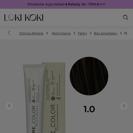
Wiosenna wyprzedaż!☀️
Rabaty do -70%
☀️>>>
Strona główna
Koloryzacja
Farby
Bez amoniaku
Farb