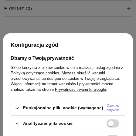
OPINIE
(0)
Konfiguracja zgód
Dbamy o Twoją prywatność
KLIENCI, KTÓRZY KUPILI TEN
Sklep korzysta z plików cookie w celu realizacji usług zgodnie z
Polityką dotyczącą cookies
. Możesz określić warunki
PRODUKT KUPILI TAKŻE
przechowywania lub dostępu do cookie w Twojej przeglądarce.
Więcej informacji na temat warunków i prywatności można
znaleźć także na stronie
Prywatność i warunki Google
.
Zawsze
Funkcjonalne pliki cookie (wymagane)
aktywne
Analityczne pliki cookie