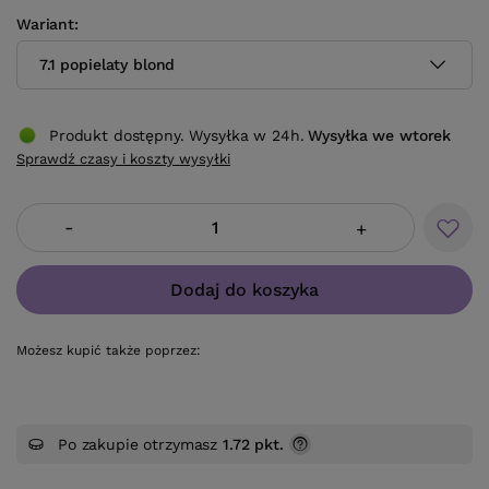
Wariant
7.1 popielaty blond
Produkt dostępny. Wysyłka w 24h.
Wysyłka
we wtorek
Sprawdź czasy i koszty wysyłki
-
+
Dodaj do koszyka
Możesz kupić także poprzez:
Po zakupie otrzymasz
1.72 pkt.