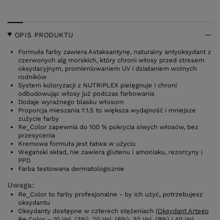
OPIS PRODUKTU
Formuła farby zawiera Astaksantynę, naturalny antyoksydant z
czerwonych alg morskich, który chroni włosy przed stresem
oksydacyjnym, promieniowaniem UV i działaniem wolnych
rodników
System koloryzacji z NUTRIPLEX pielęgnuje i chroni
odbudowując włosy już podczas farbowania
Dodaje wyraźnego blasku włosom
Proporcja mieszania 1:1.5 to większa wydajność i mniejsze
zużycie farby
Re_Color zapewnia do 100 % pokrycia siwych włosów, bez
przesycenia
Kremowa formuła jest łatwa w użyciu
Wegański skład, nie zawiera glutenu i amoniaku, rezorcyny i
PPD
Farba testowana dermatologicznie
Uwaga:
Re_Color to farby profesjonalne - by ich użyć, potrzebujesz
oksydantu
Oksydanty dostępne w czterech stężeniach (
Oksydant Artego
Re Color
– 10 Vol. (3%), 20 Vol. (6%), 30 Vol. (9%) i 40 Vol.