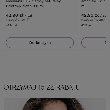
amoniaku 6.02 ciemny naturalny
amoniaku 6.1 cie
fioletowy blond 100 ml
ml
42,90 zł
42,90 zł
/
szt.
/
szt.
(42,90 zł / 100ml)
(42,90 zł / 100ml)
42.9
pkt
punktów
42.9
pkt
punktów
Do koszyka
Do
OTRZYMAJ 15 ZŁ RABATU