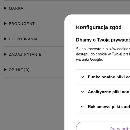
MARKA
PRODUCENT
Konfiguracja zgód
DO POBRANIA
Dbamy o Twoją prywatn
Sklep korzysta z plików cookie 
dostępu do cookie w Twojej prz
ZADAJ PYTANIE
warunki Google
.
OPINIE
(0)
Funkcjonalne pliki 
Analityczne pliki coo
Reklamowe pliki coo
Potwierd