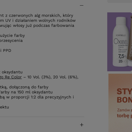
nt z czerwonych alg morskich, który
em UV i działaniem wolnych rodników
owując włosy już podczas farbowania
zużycie farby
przesycenia
 i PPD
z oksydantu
go Re Color
– 10 Vol. (3%), 20 Vol. (6%),
otką, dołączoną do farby
 farby na 150 ml oksydantu
bą w proporcji 1:2 dla precyzyjnych i
fektu