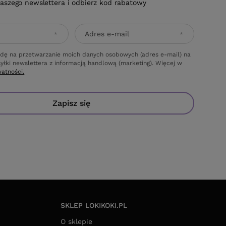
naszego newslettera i odbierz kod rabatowy
Adres e-mail
dę na przetwarzanie moich danych osobowych (adres e-mail) na
yłki newslettera z informacją handlową (marketing). Więcej w
watności.
Zapisz się
SKLEP LOKIKOKI.PL
O sklepie