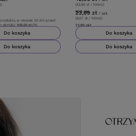
l)
(42,90 zł / 100ml)
ów
tów
23,99 zł
42.9
pkt
punktów
/
szt.
(8,57 zł / 100ml)
 produktu w okresie 30 dni przed
 obniżki:
106,25 zł
0%
23.99
pkt
punktów
wa:
125,00 zł
-15%
Do koszyka
Do koszyka
Do koszyka
Do koszyka
OTRZY