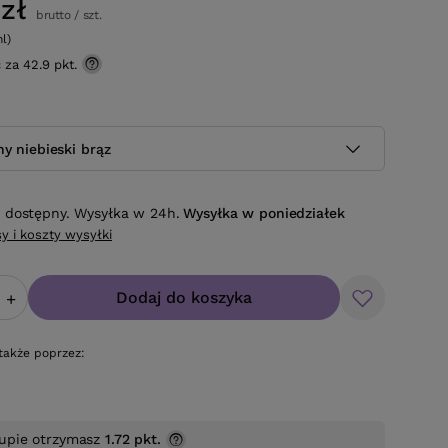
zł
brutto
/
szt.
ml)
ć za
42.9 pkt.
ny niebieski brąz
 dostępny. Wysyłka w 24h.
Wysyłka
w poniedziałek
y i koszty wysyłki
Dodaj do koszyka
+
także poprzez:
upie otrzymasz
1.72 pkt.