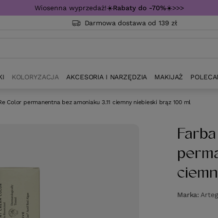
Wiosenna wyprzedaż!☀️
Rabaty do -70%
☀️>>>
Darmowa dostawa od 139 zł
KI
KOLORYZACJA
AKCESORIA I NARZĘDZIA
MAKIJAŻ
POLECA
Re Color permanentna bez amoniaku 3.11 ciemny niebieski brąz 100 ml
Farba
perma
ciemn
Marka
Arte