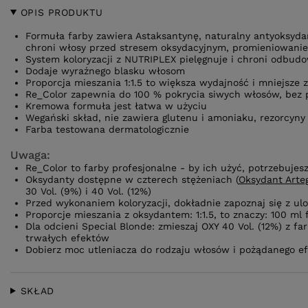
OPIS PRODUKTU
Formuła farby zawiera Astaksantynę, naturalny antyoksyda
chroni włosy przed stresem oksydacyjnym, promieniowani
System koloryzacji z NUTRIPLEX pielęgnuje i chroni odbud
Dodaje wyraźnego blasku włosom
Proporcja mieszania 1:1.5 to większa wydajność i mniejsze 
Re_Color zapewnia do 100 % pokrycia siwych włosów, bez 
Kremowa formuła jest łatwa w użyciu
Wegański skład, nie zawiera glutenu i amoniaku, rezorcyny
Farba testowana dermatologicznie
Uwaga:
Re_Color to farby profesjonalne - by ich użyć, potrzebujes
Oksydanty dostępne w czterech stężeniach (
Oksydant Arte
30 Vol. (9%) i 40 Vol. (12%)
Przed wykonaniem koloryzacji, dokładnie zapoznaj się z ul
Proporcje mieszania z oksydantem: 1:1.5, to znaczy: 100 ml
Dla odcieni Special Blonde: zmieszaj OXY 40 Vol. (12%) z far
trwałych efektów
Dobierz moc utleniacza do rodzaju włosów i pożądanego e
SKŁAD