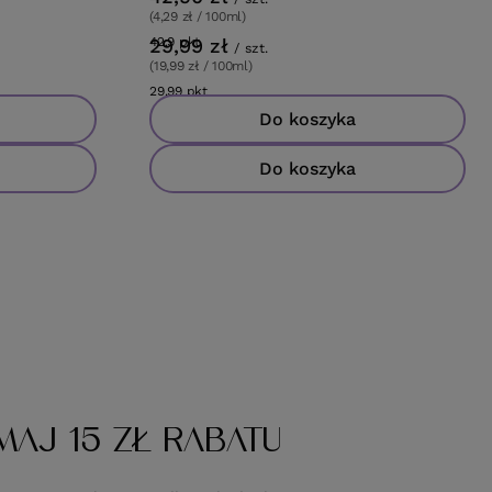
(4,29 zł / 100ml)
29,99 zł
42.9
pkt
punktów
/
szt.
(19,99 zł / 100ml)
29.99
pkt
punktów
Do koszyka
Do koszyka
MAJ 15 ZŁ RABATU