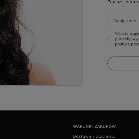
Zapisz się do 
Twoje imię
Wyrażam zgo
potrzeby wys
polityce pry
WARUNKI ZAKUPÓW
Dostawa i płatności