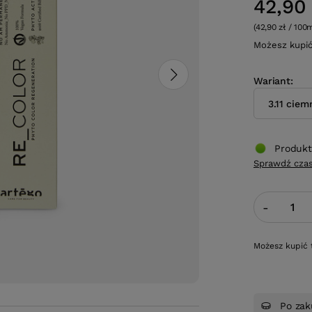
42,90 
(42,90 zł / 100
Możesz kupi
Wariant
3.11 ciem
Produkt
Sprawdź czas
-
Możesz kupić 
Po zak