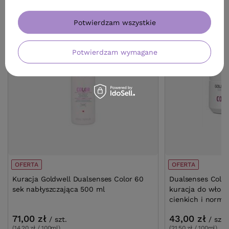
Potwierdzam wszystkie
Potwierdzam wymagane
OFERTA
OFERTA
Kuracja Goldwell Dualsenses Color 60
Dualsenses Colo
sek nabłyszczająca 500 ml
kuracja do włos
cienkich i norma
71,00 zł
43,00 zł
/
szt.
/
szt.
(14,20 zł / 100ml)
(21,50 zł / 100ml)