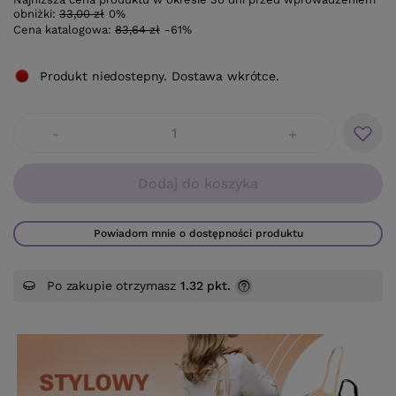
obniżki:
33,00 zł
0%
Cena katalogowa:
83,64 zł
-61%
Produkt niedostepny. Dostawa wkrótce.
-
+
Dodaj do koszyka
Powiadom mnie o dostępności produktu
Po zakupie otrzymasz
1.32 pkt.