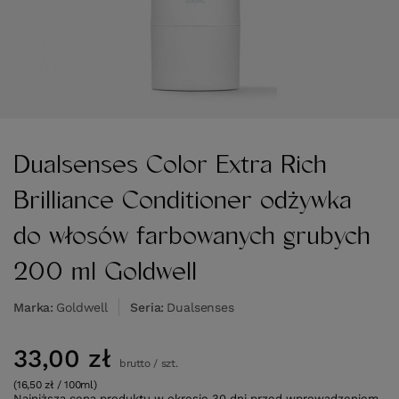
Dualsenses Color Extra Rich
Brilliance Conditioner odżywka
do włosów farbowanych grubych
200 ml Goldwell
Marka
Goldwell
Seria
Dualsenses
33,00 zł
brutto
/
szt.
(16,50 zł / 100ml)
Najniższa cena produktu w okresie 30 dni przed wprowadzeniem