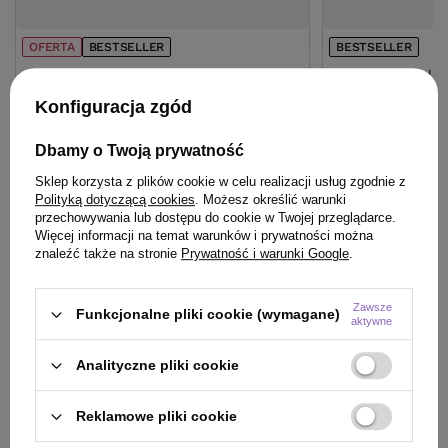
OFERTA
BESTSELLER
BESTSELLER
Serum Davines More Inside Curl Building
Woda Montibello
podkreślające skręt 250 ml
6% 60 ml
Konfiguracja zgód
81,50 zł
/
szt.
Dbamy o Twoją prywatność
(32,60 zł / 100ml)
81.5
pkt
punktów
22,90 zł
/
szt.
Sklep korzysta z plików cookie w celu realizacji usług zgodnie z
(38,17 zł / 100ml)
Polityką dotyczącą cookies
. Możesz określić warunki
Najniższa cena produktu w okresie 30 dni przed
przechowywania lub dostępu do cookie w Twojej przeglądarce.
wprowadzeniem obniżki:
80,75 zł
+1%
22.9
pkt
punktów
Cena katalogowa:
115,01 zł
-29%
Więcej informacji na temat warunków i prywatności można
znaleźć także na stronie
Prywatność i warunki Google
.
Do koszyka
Do
Zawsze
Funkcjonalne pliki cookie (wymagane)
aktywne
Analityczne pliki cookie
Reklamowe pliki cookie
ZOBACZ RÓWNIEŻ