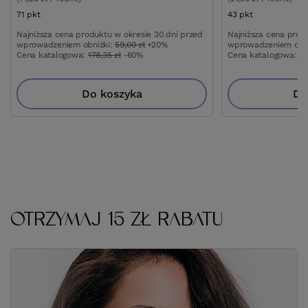
71
pkt
punktów
43
pkt
punktów
Najniższa cena produktu w okresie 30 dni przed
Najniższa cena prod
wprowadzeniem obniżki:
59,00 zł
+20%
wprowadzeniem obn
Cena katalogowa:
178,35 zł
-60%
Cena katalogowa:
98
Do koszyka
Do
OTRZYMAJ 15 ZŁ RABATU