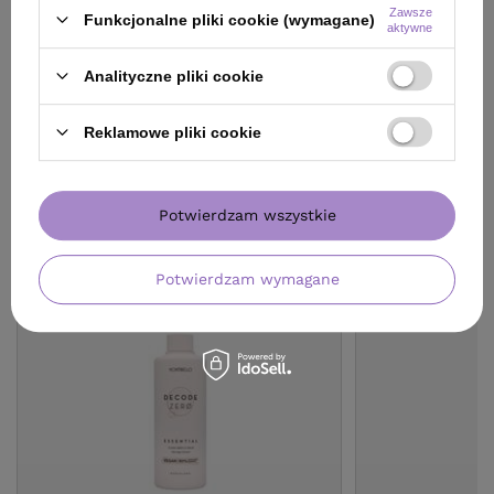
Zawsze
Funkcjonalne pliki cookie (wymagane)
aktywne
Do koszyka
Do
Analityczne pliki cookie
Reklamowe pliki cookie
ZOBACZ RÓWNIEŻ
Potwierdzam wszystkie
Potwierdzam wymagane