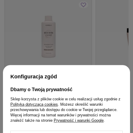
Konfiguracja zgód
Montibello Decode Zero ESSENTIAL
Maska Montibell
Dbamy o Twoją prywatność
Clean Gentle Balm balsam do włosów
POWER nawilżając
Sklep korzysta z plików cookie w celu realizacji usług zgodnie z
250 ml
wszystkich rodz
Polityką dotyczącą cookies
. Możesz określić warunki
przechowywania lub dostępu do cookie w Twojej przeglądarce.
86,90 zł
103,90 zł
/
szt.
/
szt
Więcej informacji na temat warunków i prywatności można
(34,76 zł / 100ml)
(41,56 zł / 100ml)
znaleźć także na stronie
Prywatność i warunki Google
.
86.9
pkt
punktów
103.9
pkt
punktów