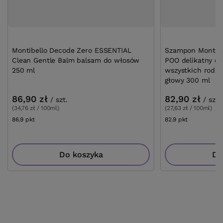
Montibello Decode Zero ESSENTIAL
Szampon Montibe
Clean Gentle Balm balsam do włosów
POO delikatny oc
250 ml
wszystkich rodza
głowy 300 ml
86,90 zł
82,90 zł
/
szt.
/
szt.
(34,76 zł / 100ml)
(27,63 zł / 100ml)
86.9
pkt
punktów
82.9
pkt
punktów
Do koszyka
Do