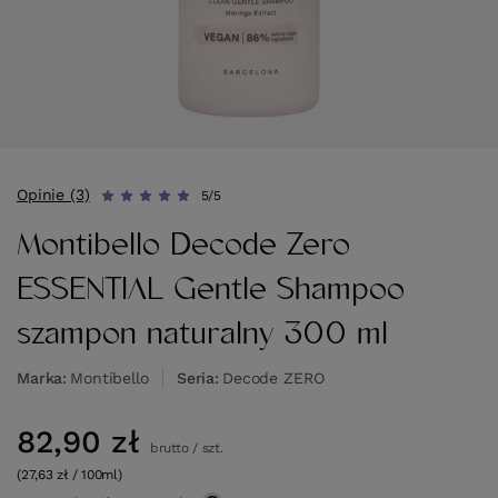
Opinie (3)
5/5
Montibello Decode Zero
ESSENTIAL Gentle Shampoo
szampon naturalny 300 ml
Marka
Montibello
Seria
Decode ZERO
82,90 zł
brutto
/
szt.
(27,63 zł / 100ml)