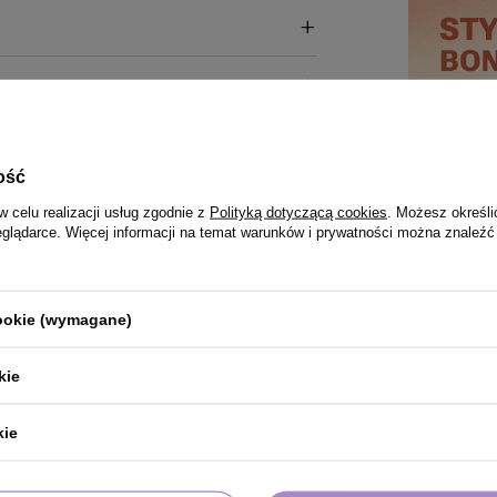
ość
w celu realizacji usług zgodnie z
Polityką dotyczącą cookies
. Możesz określi
eglądarce. Więcej informacji na temat warunków i prywatności można znaleźć
cookie (wymagane)
kie
kie
PRODUKT KUPILI TAKŻE