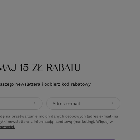
7%
wprowadzeniem obniżki:
47,80 zł
0%
Cena katalogowa:
57,90 zł
-17%
Do koszyka
Do koszyka
MAJ 15 ZŁ RABATU
naszego newslettera i odbierz kod rabatowy
Adres e-mail