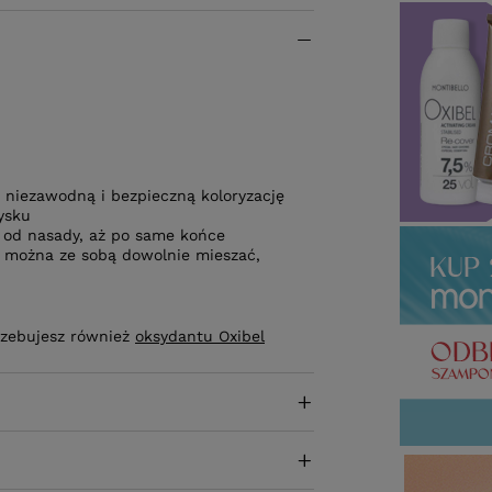
 niezawodną i bezpieczną koloryzację
ysku
 od nasady, aż po same końce
óre można ze sobą dowolnie mieszać,
trzebujesz również
oksydantu Oxibel