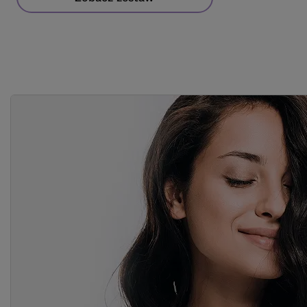
44.9
pkt
punktów
29.99
pkt
punk
Do koszyka
Do koszyka