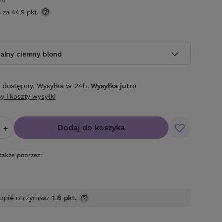
ć za
44.9 pkt.
ralny ciemny blond
 dostępny. Wysyłka w 24h.
Wysyłka
jutro
y i koszty wysyłki
Dodaj do koszyka
+
także poprzez:
upie otrzymasz
1.8 pkt.