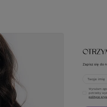
wprowadzeniem obniżki:
45,90 zł
+
tów
Cena katalogowa:
84,89 zł
-42%
Do koszyka
Do koszyka
Do koszyka
Do koszyka
OTRZY
Zapisz się do 
Twoje imię