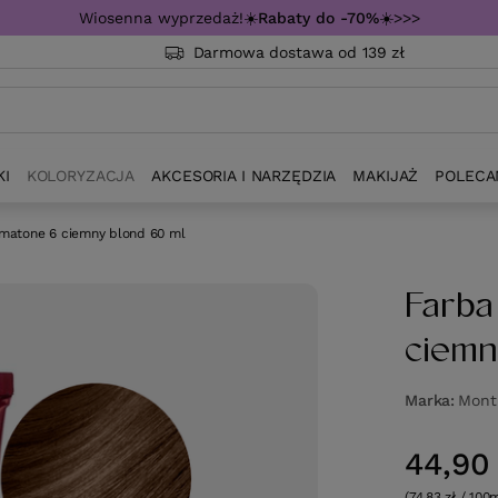
Wiosenna wyprzedaż!☀️
Rabaty do -70%
☀️>>>
Darmowa dostawa od 139 zł
KI
KOLORYZACJA
AKCESORIA I NARZĘDZIA
MAKIJAŻ
POLECA
omatone 6 ciemny blond 60 ml
Farba
ciemn
Marka
Monti
44,90 
(74,83 zł / 100