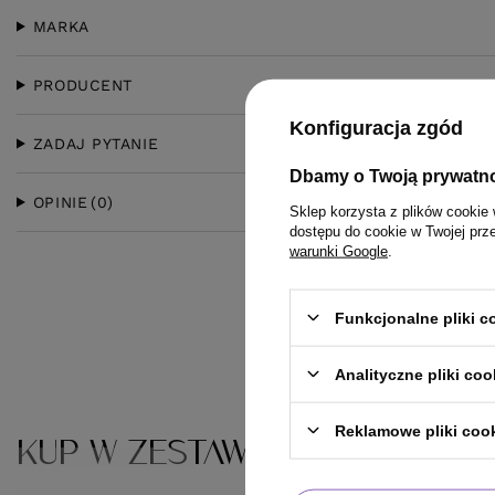
MARKA
PRODUCENT
Konfiguracja zgód
ZADAJ PYTANIE
Dbamy o Twoją prywatn
OPINIE
(0)
Sklep korzysta z plików cookie 
dostępu do cookie w Twojej prz
warunki Google
.
Funkcjonalne pliki 
Analityczne pliki coo
Reklamowe pliki coo
KUP W ZESTAWIE
KLIENCI, KTÓRZY KUPILI TEN 
ZOBACZ RÓWNIEŻ