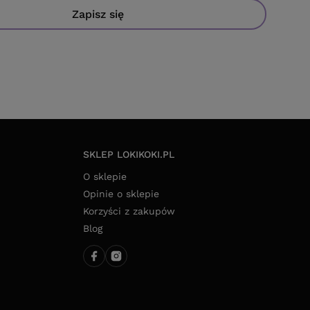
dę na przetwarzanie moich danych osobowych (adres e-mail) na
yłki newslettera z informacją handlową (marketing). Więcej w
watności.
Zapisz się
SKLEP LOKIKOKI.PL
O sklepie
Opinie o sklepie
Korzyści z zakupów
Blog