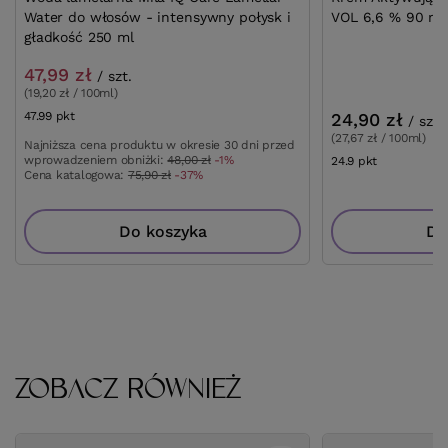
Water do włosów - intensywny połysk i
VOL 6,6 % 90 ml
gładkość 250 ml
47,99 zł
/
szt.
(19,20 zł / 100ml)
47.99
pkt
punktów
24,90 zł
/
szt.
(27,67 zł / 100ml)
Najniższa cena produktu w okresie 30 dni przed
wprowadzeniem obniżki:
48,00 zł
-1%
24.9
pkt
punktów
Cena katalogowa:
75,90 zł
-37%
Do koszyka
Do
ZOBACZ RÓWNIEŻ