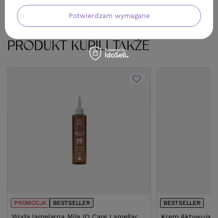
Potwierdzam wymagane
KLIENCI, KTÓRZY KUPILI TEN
PRODUKT KUPILI TAKŻE
PROMOCJA
BESTSELLER
BESTSELLER
Woda lamelarna Mila IQ Care Lamellar
Krem Aktywujący