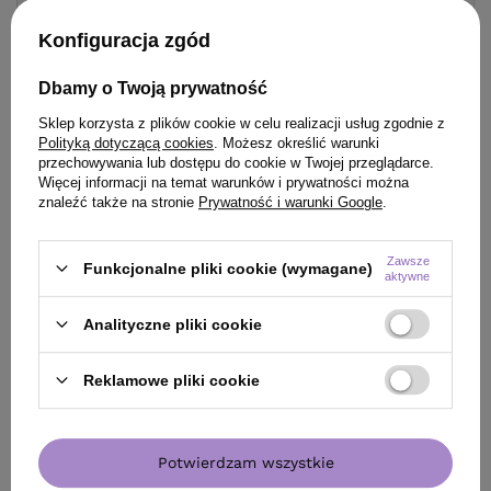
Konfiguracja zgód
Dbamy o Twoją prywatność
Sklep korzysta z plików cookie w celu realizacji usług zgodnie z
Polityką dotyczącą cookies
. Możesz określić warunki
przechowywania lub dostępu do cookie w Twojej przeglądarce.
Więcej informacji na temat warunków i prywatności można
znaleźć także na stronie
Prywatność i warunki Google
.
Zestaw Farba Montibello Cromatone 60 ml + Oksdant
Zawsze
Funkcjonalne pliki cookie (wymagane)
aktywator Oxibel 60 ml
aktywne
67,80 zł
/
szt.
Analityczne pliki cookie
44.90
pkt.
Reklamowe pliki cookie
Zobacz zestaw
Potwierdzam wszystkie