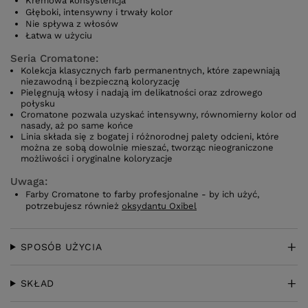
Kremowa konsystencja
Głęboki, intensywny i trwały kolor
Nie spływa z włosów
Łatwa w użyciu
Seria Cromatone:
Kolekcja klasycznych farb permanentnych, które zapewniają
niezawodną i bezpieczną koloryzację
Pielęgnują włosy i nadają im delikatności oraz zdrowego
połysku
Cromatone pozwala uzyskać intensywny, równomierny kolor od
nasady, aż po same końce
Linia składa się z bogatej i różnorodnej palety odcieni, które
można ze sobą dowolnie mieszać, tworząc nieograniczone
możliwości i oryginalne koloryzacje
Uwaga:
Farby Cromatone to farby profesjonalne - by ich użyć,
potrzebujesz również
oksydantu Oxibel
SPOSÓB UŻYCIA
SKŁAD