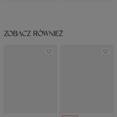
ZOBACZ RÓWNIEŻ
OFERTA
Farba Artego It's Color XXL 9.01 bardzo
Farba L'Oréal Pro