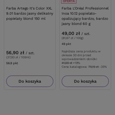
jasny delikatny popielaty blond 150 ml
popielato-opaliz
jasny blond 60 g
49,00 zł
/
szt.
(81,67 zł / 100g)
56,90 zł
49
pkt
punktów
/
szt.
(37,93 zł / 100ml)
Najniższa cena prod
wprowadzeniem obn
56.9
pkt
punktów
Cena katalogowa:
75
Do koszyka
Do
OTRZYMAJ 15 ZŁ RABATU