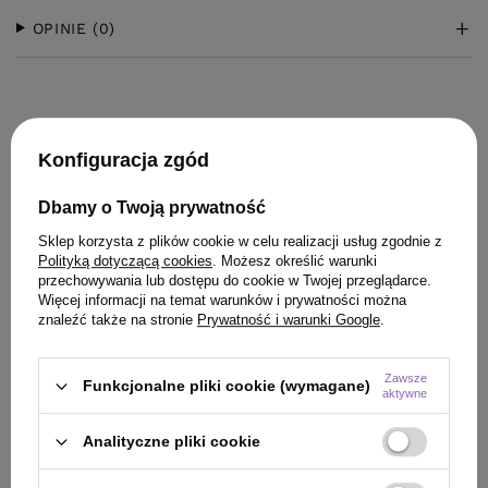
OPINIE
(0)
Konfiguracja zgód
Dbamy o Twoją prywatność
KLIENCI, KTÓRZY KUPILI TEN
Sklep korzysta z plików cookie w celu realizacji usług zgodnie z
Polityką dotyczącą cookies
. Możesz określić warunki
PRODUKT KUPILI TAKŻE
przechowywania lub dostępu do cookie w Twojej przeglądarce.
Więcej informacji na temat warunków i prywatności można
znaleźć także na stronie
Prywatność i warunki Google
.
Zawsze
Funkcjonalne pliki cookie (wymagane)
aktywne
Analityczne pliki cookie