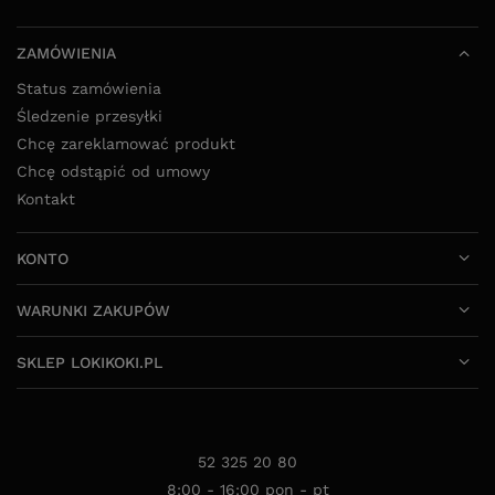
Śledzenie przesyłki
Chcę zareklamować produkt
Chcę odstąpić od umowy
Kontakt
KONTO
WARUNKI ZAKUPÓW
SKLEP LOKIKOKI.PL
52 325 20 80
8:00 - 16:00 pon - pt
info@lokikoki.pl
LokiKoki.pl
,
Ołowiana 12
,
85-461
Bydgoszcz