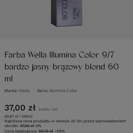
Farba Wella Illumina Color 9/7
bardzo jasny brązowy blond 60
ml
Marka
Wella
Seria
Illumina Color
37,00 zł
brutto
/
szt.
(61,67 zł / 100ml)
Najniższa cena produktu w okresie 30 dni przed wprowadzeniem
obniżki:
37,00 zł
0%
Cena katalogowa:
89,79 zł
-59%