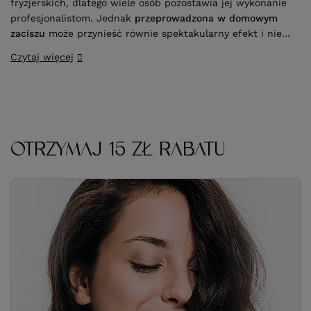
fryzjerskich, dlatego wiele osób pozostawia jej wykonanie
profesjonalistom. Jednak
przeprowadzona w domowym
zaciszu
może przynieść równie spektakularny efekt i nie
wpływać druzgocąco na kondycję włosów. Kluczem do
Czytaj więcej
sukcesu jest
stosowanie się do wskazówek ekspertów
oraz zakup odpowiedniej farby do włosów
.
OTRZYMAJ 15 ZŁ RABATU