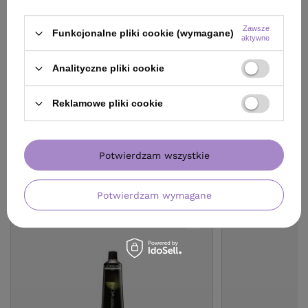
(17,85 zł / 100ml)
Najniższa cena prod
wprowadzeniem obn
24.99
pkt
punktów
Cena katalogowa:
58
Zawsze
Funkcjonalne pliki cookie (wymagane)
aktywne
Do koszyka
Do
Analityczne pliki cookie
Reklamowe pliki cookie
Potwierdzam wszystkie
ZOBACZ RÓWNIEŻ
Potwierdzam wymagane