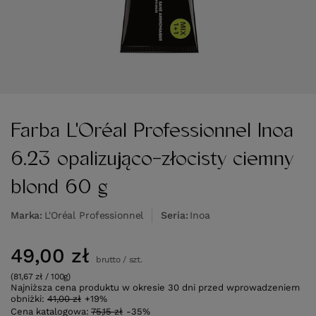
Farba L'Oréal Professionnel Inoa
6.23 opalizująco-złocisty ciemny
blond 60 g
Marka
L'Oréal Professionnel
Seria
Inoa
49,00 zł
brutto
/
szt.
(81,67 zł / 100g)
Najniższa cena produktu w okresie 30 dni przed wprowadzeniem
obniżki:
41,00 zł
+19%
Cena katalogowa:
75,15 zł
-35%