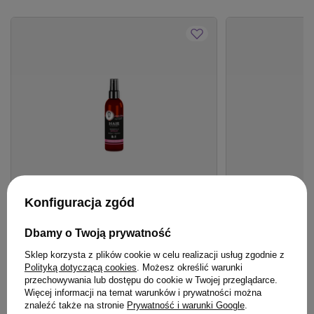
Konfiguracja zgód
BESTSELLER
OFERTA
BESTSE
Spray Hair Expert 8 w 1 regeneracja z
Lakier Artego To
Dbamy o Twoją prywatność
keratyną roślinną do włosów 140 ml
utrwalający 500 
Sklep korzysta z plików cookie w celu realizacji usług zgodnie z
Polityką dotyczącą cookies
. Możesz określić warunki
41,00 zł
/
szt.
przechowywania lub dostępu do cookie w Twojej przeglądarce.
(8,20 zł / 100ml)
Więcej informacji na temat warunków i prywatności można
24,99 zł
41
pkt
punktów
/
szt.
znaleźć także na stronie
Prywatność i warunki Google
.