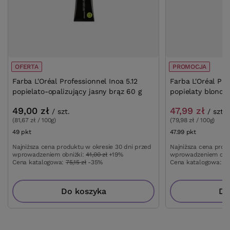
OFERTA
PROMOCJA
Farba L'Oréal Professionnel Inoa 5.12
Farba L'Oréal Pro
popielato-opalizujący jasny brąz 60 g
popielaty blond 
49,00 zł
47,99 zł
/
szt.
/
szt.
(81,67 zł / 100g)
(79,98 zł / 100g)
49
pkt
punktów
47.99
pkt
punktów
Najniższa cena produktu w okresie 30 dni przed
Najniższa cena prod
wprowadzeniem obniżki:
41,00 zł
+19%
wprowadzeniem obn
Cena katalogowa:
75,15 zł
-35%
Cena katalogowa:
75
Do koszyka
Do