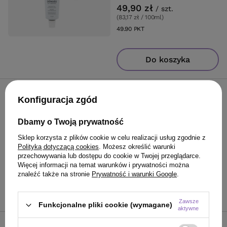
49,90 zł
/
szt.
(83,17 zł / 100ml
)
49.90
PKT
punktów
Do koszyka
Farba Montibello Denuee
Konfiguracja zgód
5.23 złoto-perłowy jasny brąz
60 ml
Dbamy o Twoją prywatność
Sklep korzysta z plików cookie w celu realizacji usług zgodnie z
49,90 zł
/
szt.
Polityką dotyczącą cookies
. Możesz określić warunki
(83,17 zł / 100ml
)
przechowywania lub dostępu do cookie w Twojej przeglądarce.
49.90
PKT
punktów
Więcej informacji na temat warunków i prywatności można
znaleźć także na stronie
Prywatność i warunki Google
.
Do koszyka
Zawsze
Funkcjonalne pliki cookie (wymagane)
aktywne