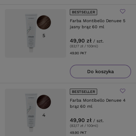
BESTSELLER
Farba Montibello Denuee 5
jasny brąz 60 ml
49,90 zł
/
szt.
(83,17 zł / 100ml
)
49.90
PKT
punktów
Do koszyka
BESTSELLER
Farba Montibello Denuee 4
brąz 60 ml
49,90 zł
/
szt.
(83,17 zł / 100ml
)
49.90
PKT
punktów