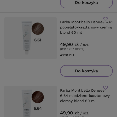
Do koszyka
Farba Montibello Denuee 6.61
popielato-kasztanowy ciemny
blond 60 ml
49,90 zł
/
szt.
(83,17 zł / 100ml
)
49.90
PKT
punktów
Do koszyka
Farba Montibello Denuee
6.64 miedziano-kasztanowy
ciemny blond 60 ml
49,90 zł
/
szt.