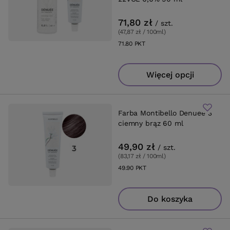
71,80 zł
/
szt.
(47,87 zł / 100ml
)
71.80
PKT
punktów
Więcej opcji
Farba Montibello Denuee 3
ciemny brąz 60 ml
49,90 zł
/
szt.
(83,17 zł / 100ml
)
49.90
PKT
punktów
Do koszyka