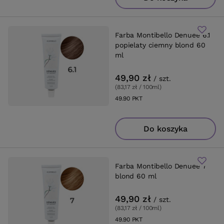
Farba Montibello Denuee 6.1
popielaty ciemny blond 60
ml
49,90 zł
/
szt.
(83,17 zł / 100ml
)
49.90
PKT
punktów
Do koszyka
Farba Montibello Denuee 7
blond 60 ml
49,90 zł
/
szt.
(83,17 zł / 100ml
)
49.90
PKT
punktów