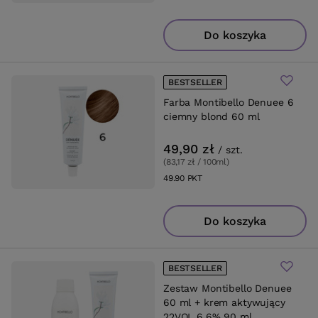
Do koszyka
BESTSELLER
Farba Montibello Denuee 6
ciemny blond 60 ml
49,90 zł
/
szt.
(83,17 zł / 100ml
)
49.90
PKT
punktów
Do koszyka
BESTSELLER
Zestaw Montibello Denuee
60 ml + krem aktywujący
22VOL 6,6% 90 ml