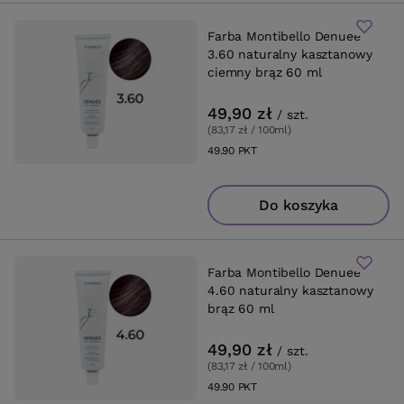
Farba Montibello Denuee
3.60 naturalny kasztanowy
ciemny brąz 60 ml
49,90 zł
/
szt.
(83,17 zł / 100ml
)
49.90
PKT
punktów
Do koszyka
Farba Montibello Denuee
4.60 naturalny kasztanowy
brąz 60 ml
49,90 zł
/
szt.
(83,17 zł / 100ml
)
49.90
PKT
punktów