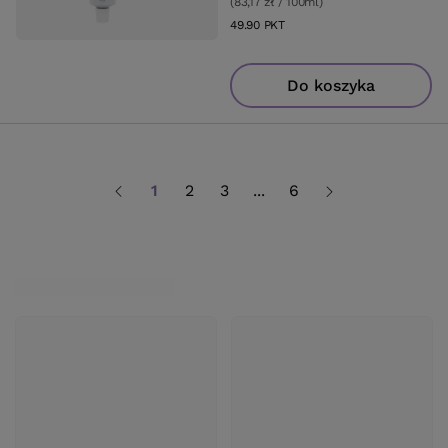
(83,17 zł / 100ml
)
49.90
PKT
punktów
Do koszyka
1
2
3
...
6