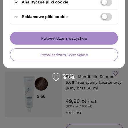
Farba Montibello Denuee
Analityczne pliki cookie
5.64 miedziano-kasztanowy
jasny brąz 60 ml
Reklamowe pliki cookie
49,90 zł
/
szt.
(83,17 zł / 100ml
)
Potwierdzam wszystkie
49.90
PKT
punktów
Potwierdzam wymagane
Do koszyka
Farba Montibello Denuee
5.66 intensywny kasztanowy
jasny brąz 60 ml
49,90 zł
/
szt.
(83,17 zł / 100ml
)
49.90
PKT
punktów