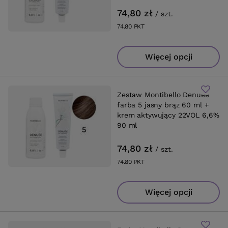
74,80 zł
/
szt.
74.80
PKT
punktów
Więcej opcji
Zestaw Montibello Denuee
farba 5 jasny brąz 60 ml +
krem aktywujący 22VOL 6,6%
90 ml
74,80 zł
/
szt.
74.80
PKT
punktów
Więcej opcji