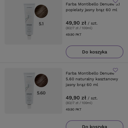
Farba Montibello Denuee 5.1
popielaty jasny brąz 60 ml
49,90 zł
/
szt.
(83,17 zł / 100ml
)
49.90
PKT
punktów
Do koszyka
Farba Montibello Denuee
5.60 naturalny kasztanowy
jasny brąz 60 ml
49,90 zł
/
szt.
(83,17 zł / 100ml
)
49.90
PKT
punktów
Do koszyka