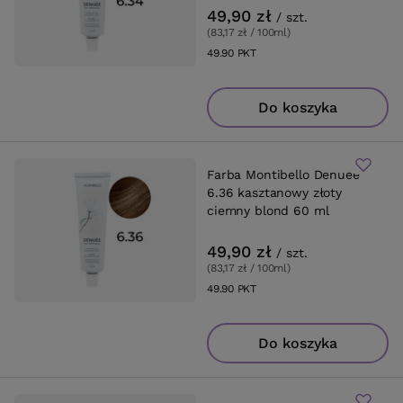
49,90 zł
/
szt.
(83,17 zł / 100ml
)
49.90
PKT
punktów
Do koszyka
Farba Montibello Denuee
6.36 kasztanowy złoty
ciemny blond 60 ml
49,90 zł
/
szt.
(83,17 zł / 100ml
)
49.90
PKT
punktów
Do koszyka