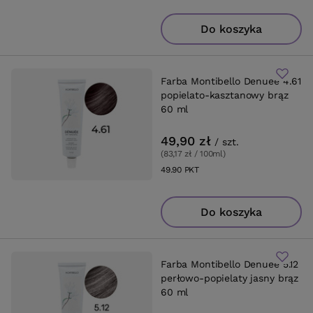
Do koszyka
Farba Montibello Denuee 4.61
popielato-kasztanowy brąz
60 ml
49,90 zł
/
szt.
(83,17 zł / 100ml
)
49.90
PKT
punktów
Do koszyka
Farba Montibello Denuee 5.12
perłowo-popielaty jasny brąz
60 ml