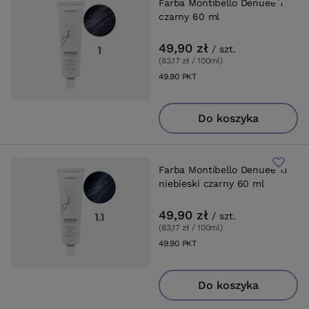
Farba Montibello Denuee 1
czarny 60 ml
49,90 zł
/
szt.
(83,17 zł / 100ml
)
49.90
PKT
punktów
Do koszyka
Farba Montibello Denuee 1.1
niebieski czarny 60 ml
49,90 zł
/
szt.
(83,17 zł / 100ml
)
49.90
PKT
punktów
Do koszyka