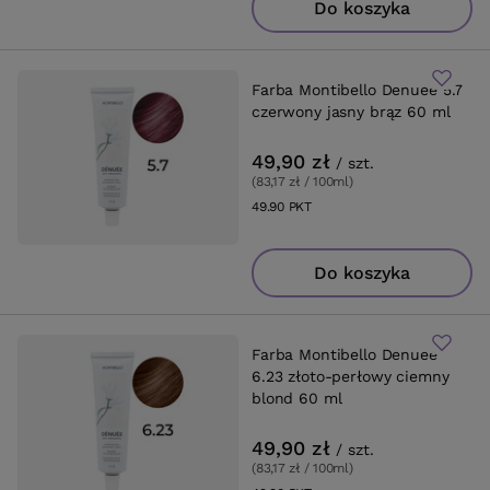
Do koszyka
Farba Montibello Denuee 5.7
czerwony jasny brąz 60 ml
49,90 zł
/
szt.
(83,17 zł / 100ml
)
49.90
PKT
punktów
Do koszyka
Farba Montibello Denuee
6.23 złoto-perłowy ciemny
blond 60 ml
49,90 zł
/
szt.
(83,17 zł / 100ml
)