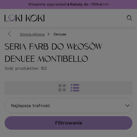
Wiosenna wyprzedaż!☀️
Rabaty do -70%
☀️>>>
Strona główna
Denuee
SERIA FARB DO WŁOSÓW
DENUEE MONTIBELLO
Ilość produktów:
152
Zmień sortowanie
Najlepsza trafność
Filtrowanie