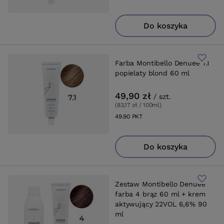
Do koszyka
Farba Montibello Denuee 7.1
popielaty blond 60 ml
49,90 zł
/
szt.
(83,17 zł / 100ml
)
49.90
PKT
punktów
Do koszyka
Zestaw Montibello Denuee
farba 4 brąz 60 ml + krem
aktywujący 22VOL 6,6% 90
ml