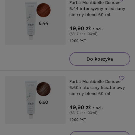
Farba Montibello Denuee
6.44 intensywny miedziany
ciemny blond 60 ml
49,90 zł
/
szt.
(83,17 zł / 100ml
)
49.90
PKT
punktów
Do koszyka
Farba Montibello Denuee
6.60 naturalny kasztanowy
ciemny blond 60 ml
49,90 zł
/
szt.
(83,17 zł / 100ml
)
49.90
PKT
punktów