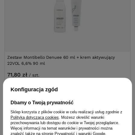
Zestaw Montibello Denuee 60 ml + krem aktywujący
22VOL 6,6% 90 ml
71,80 zł
/
szt.
49.90
pkt.
Konfiguracja zgód
Zobacz zestaw
Dbamy o Twoją prywatność
Sklep korzysta z plików cookie w celu realizacji usług zgodnie z
Polityką dotyczącą cookies
. Możesz określić warunki
przechowywania lub dostępu do cookie w Twojej przeglądarce.
Więcej informacji na temat warunków i prywatności można
znaleźć także na stronie
Prywatność i warunki Google
.