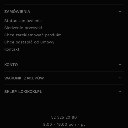
SKLEP LOKIKOKI.PL
52 325 20 80
8:00 - 16:00 pon - pt
info@lokikoki.pl
LokiKoki.pl
,
Ołowiana 12
,
85-461
Bydgoszcz
W sklepie prezentujemy ceny brutto (z VAT).
Stawki VAT dla konsumentów z kraju:
Polska
.