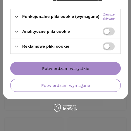
KLIENCI, KTÓRZY KUPILI TEN
PRODUKT KUPILI TAKŻE
Zawsze
Funkcjonalne pliki cookie (wymagane)
aktywne
Analityczne pliki cookie
Reklamowe pliki cookie
Potwierdzam wszystkie
Potwierdzam wymagane
BESTSELLER
Krem Aktywujący Montibello Denuee 11
Farba Montibello
VOL 3,3 % 90 ml
perłowy blond 6