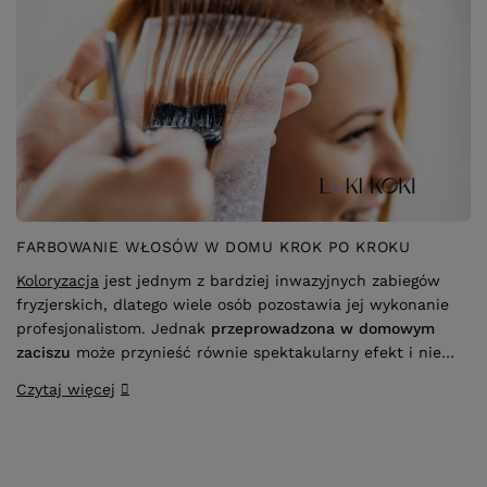
profesjonalistom. Jednak
przeprowadzona w domowym
zaciszu
może przynieść równie spektakularny efekt i nie
wpływać druzgocąco na kondycję włosów. Kluczem do
Czytaj więcej
sukcesu jest
stosowanie się do wskazówek ekspertów
oraz zakup odpowiedniej farby do włosów
.
OTRZYMAJ 15 ZŁ RABATU