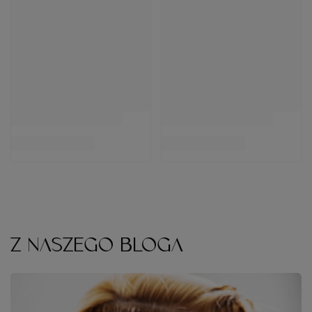
Z NASZEGO BLOGA
FARBOWANIE WŁOSÓW W DOMU KROK PO KROKU
Koloryzacja
jest jednym z bardziej inwazyjnych zabiegów
fryzjerskich, dlatego wiele osób pozostawia jej wykonanie