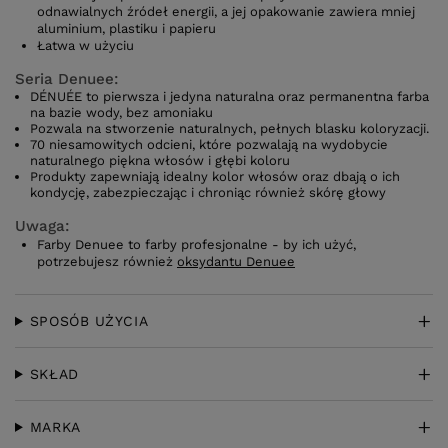
odnawialnych źródeł energii, a jej opakowanie zawiera mniej
aluminium, plastiku i papieru
Łatwa w użyciu
Seria Denuee:
DÉNUÉE to pierwsza i jedyna naturalna oraz permanentna farba
na bazie wody, bez amoniaku
Pozwala na stworzenie naturalnych, pełnych blasku koloryzacji.
70 niesamowitych odcieni, które pozwalają na wydobycie
naturalnego piękna włosów i głębi koloru
Produkty zapewniają idealny kolor włosów oraz dbają o ich
kondycję, zabezpieczając i chroniąc również skórę głowy
Uwaga:
Farby Denuee to farby profesjonalne - by ich użyć,
potrzebujesz również
oksydantu Denuee
SPOSÓB UŻYCIA
SKŁAD
MARKA