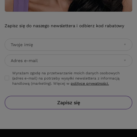
Zapisz się
ZAMÓWIENIA
Status zamówienia
Śledzenie przesyłki
Chcę zareklamować produkt
Chcę odstąpić od umowy
Kontakt
KONTO
WARUNKI ZAKUPÓW