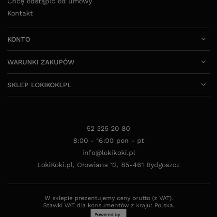
Chcę odstąpić od umowy
Kontakt
KONTO
WARUNKI ZAKUPÓW
SKLEP LOKIKOKI.PL
52 325 20 80
8:00 - 16:00 pon - pt
info@lokikoki.pl
LokiKoki.pl
,
Ołowiana 12
,
85-461
Bydgoszcz
W sklepie prezentujemy ceny brutto (z VAT).
Stawki VAT dla konsumentów z kraju:
Polska
.