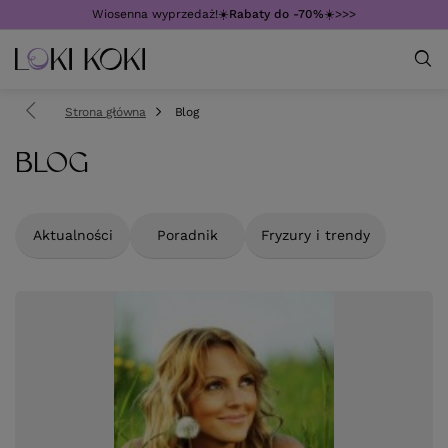
Wiosenna wyprzedaż!☀️
Rabaty do -70%
☀️>>>
Strona główna
Blog
BLOG
Aktualności
Poradnik
Fryzury i trendy