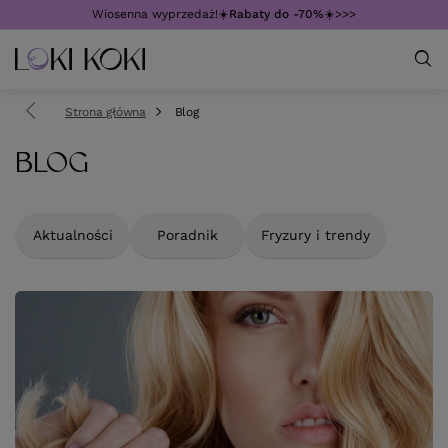
Wiosenna wyprzedaż!☀️
Rabaty do -70%
☀️>>>
Strona główna
Blog
BLOG
Aktualności
Poradnik
Fryzury i trendy