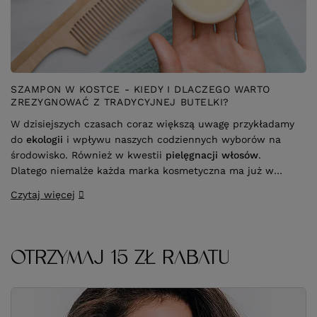
SZAMPON W KOSTCE - KIEDY I DLACZEGO WARTO
ZREZYGNOWAĆ Z TRADYCYJNEJ BUTELKI?
W dzisiejszych czasach coraz większą uwagę przykładamy
do
ekologii
i wpływu naszych codziennych wyborów na
środowisko. Również w kwestii
pielęgnacji włosów
.
Dlatego niemalże każda marka kosmetyczna ma już w
swojej ofercie
szampon w kostce
. To doskonała
Czytaj więcej
alternatywa dla tradycyjnych produktów oczyszczających.
Szampony w kostce nadają się do
każdego typu włosów
.
Do ich produkcji wykorzystywane są przede wszystkim
naturalne substancje myjące
i składniki odżywcze, a stała
OTRZYMAJ 15 ZŁ RABATU
konsystencja często eliminuje potrzebę wykorzystywania
plastikowych opakowań
. Sprawia to, że tego rodzaju
produkty doskonale wpisują się w ideologię
zero waste
.