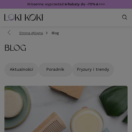
Wiosenna wyprzedaż!☀️
Rabaty do -70%
☀️>>>
Strona główna
Blog
BLOG
Aktualności
Poradnik
Fryzury i trendy