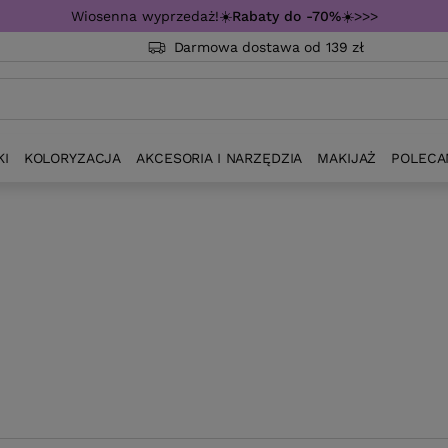
Wiosenna wyprzedaż!☀️
Rabaty do -70%
☀️>>>
Darmowa dostawa od 139 zł
KI
KOLORYZACJA
AKCESORIA I NARZĘDZIA
MAKIJAŻ
POLECA