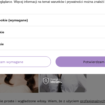
eglądarce. Więcej informacji na temat warunków i prywatności można znaleźć
cookie (wymagane)
kie
kie
zam wymagane
Potwierdzam 
ie proste i wygładzone włosy. Wiem, że z użyciem
profesjonalnych