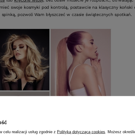
ste
lub
kręcone włosy
, bez obaw możecie je rozpuścić, utrwalając
 mieć swoje kosmyki pod kontrolą, postawcie na klasyczny koński o
spinką, pozwoli Wam błyszczeć w czasie świątecznych spotkań.
ość
w celu realizacji usług zgodnie z
Polityką dotyczącą cookies
. Możesz określi