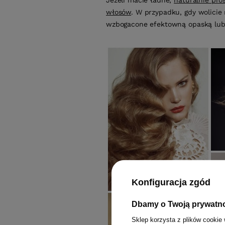
Jeżeli macie ładne,
naturalnie pro
włosów
. W przypadku, gdy wolicie
wzbogacone efektowną opaską lub 
Konfiguracja zgód
Dbamy o Twoją prywatn
Sklep korzysta z plików cookie 