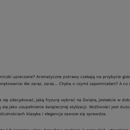
niczki upieczone? Aromatyczne potrawy czekają na przybycie goś
więtowania! Ale zaraz, zaraz... Chyba o czymś zapomniałam? A co z
cie się zdecydować, jaką fryzurę wybrać na Święta, jesteście w d
ą się jako uzupełnienie świątecznej stylizacji. Możliwości jest duż
kolicznościach klasyka i elegancja zawsze się sprawdza.