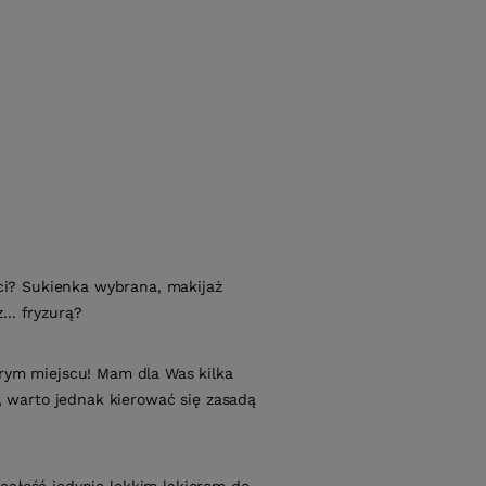
ci? Sukienka wybrana, makijaż
... fryzurą?
obrym miejscu! Mam dla Was kilka
o, warto jednak kierować się zasadą