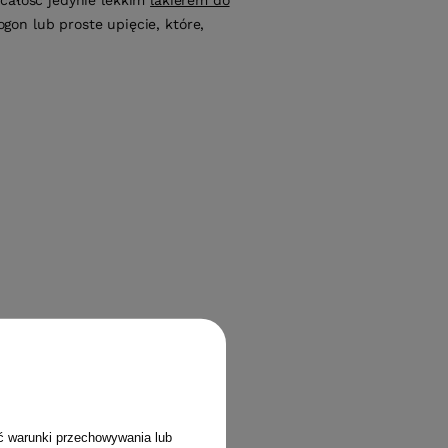
 całość jedynie lekkim
lakierem do
gon lub proste upięcie, które,
ć warunki przechowywania lub