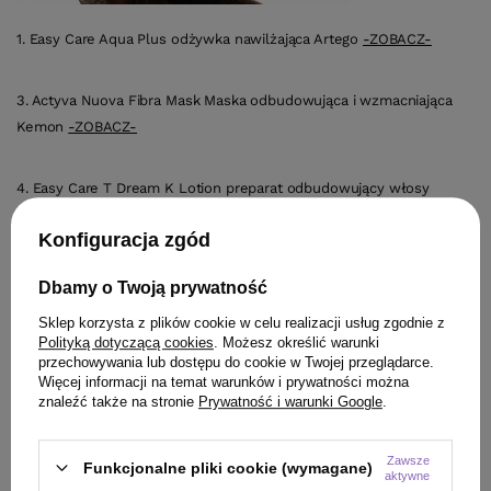
1. Easy Care Aqua Plus odżywka nawilżająca Artego
-ZOBACZ-
3. Actyva Nuova Fibra Mask Maska odbudowująca i wzmacniająca
Kemon
-ZOBACZ-
4. Easy Care T Dream K Lotion preparat odbudowujący włosy
Artego
-ZOBACZ-
Konfiguracja zgód
Powyższe kosmetyki nie mają w swoim składzie silikonów, a co za
Dbamy o Twoją prywatność
tym idzie będą idealne do użycia razem z pielęgnicą. Aby włosy w
Sklep korzysta z plików cookie w celu realizacji usług zgodnie z
znaczącym stopniu odzyskały swoją witalność i widocznie się
Polityką dotyczącą cookies
. Możesz określić warunki
zregenerowały, należy regularnie użytkować urządzenie przez
przechowywania lub dostępu do cookie w Twojej przeglądarce.
około dwa miesiące, wykonując zabieg raz lub dwa razy w tygodniu.
Więcej informacji na temat warunków i prywatności można
znaleźć także na stronie
Prywatność i warunki Google
.
Zawsze
Funkcjonalne pliki cookie (wymagane)
aktywne