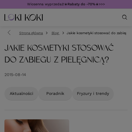
Wiosenna wyprzedaż!☀️
Rabaty do -70%
☀️>>>
Strona główna
Blog
Jakie kosmetyki stosować do zabiegu z
JAKIE KOSMETYKI STOSOWAĆ
DO ZABIEGU Z PIELĘGNICĄ?
2015-08-14
Aktualności
Poradnik
Fryzury i trendy