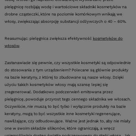
pielęgnicę rozbijają wodę i wartościowe składniki kosmetyków na
drobne cząsteczki, które na poziomie komórkowym wnikają we
włosy, zwiększając absorpcję substancji odżywczych o 40 – 60%.
Reasumując: pielęgnica zwiększa efektywność
kosmetyków do
włosów
.
Zastanawiacie się pewnie, czy wszystkie kosmetyki są odpowiednie
do stosowania z tym urządzeniem? Polecane są głównie produkty
na bazie keratyny, z której to zbudowane są nasze włosy. Dzięki
użyciu takich kosmetyków włosy mają szansę lepiej się
zregenerować. Dodatkowo podczerwień emitowana przez
pielęgnicę, powoduje przyrost tego cennego składnika we włosach.
Oczywiście, nie muszą to być tylko i wyłącznie produkty na bazie
keratyny, mogą to być wszystkie inne kosmetyki regenerujące,
nawilżające, czy odbudowujące. Ważne jest jednak to, aby nie miały
one w swoim składzie silikonów, które ograniczają, a wręcz
uniemożliwiają dostęp światła podczerwonego do głębi włosa. Jak