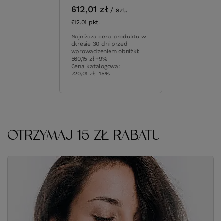
612,01 zł
/
szt.
612.01
pkt.
Najniższa cena produktu w
okresie 30 dni przed
wprowadzeniem obniżki:
560,15 zł
+9%
Cena katalogowa:
720,01 zł
-15%
OTRZYMAJ 15 ZŁ RABATU