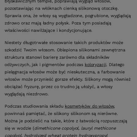
błyskawicznym tempie, poprawiają wygląd włosów,
pozostawiając na włóknach cienką silikonową otoczkę.
Sprawia ona, że włosy są wygładzone, pogrubione, wyglądają
zdrowo oraz mają ładny połysk. Poza tym posiadają
właściwości nawilżające i kondycjonujące.
Niestety długotrwałe stosowanie takich produktów może
szkodzić Twoim włosom. Oblepiona silikonami zewnętrzna
struktura stanowi barierę zarówno dla składników
odżywczych, jak i pigmentów podczas
koloryzacji
. Dlatego
pielęgnacja włosów może być nieskuteczna, a farbowanie
włosów może przynieść gorsze efekty. Silikony mogą również
obciążać fryzurę, przez co trudno ją ułożyć, a włosy
wyglądają niezdrowo.
Podczas studiowania składu
kosmetyków do włosów
,
powinnaś pamiętać, że silikony silikonom są nierówne.
Można je podzielić na takie, które z łatwością rozpuszczają
się w wodzie (
dimethicone copolyol, lauryl methicone
copolyol, hydrolyzed wheat protein hydroxypropyl