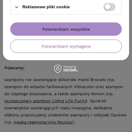
Reklamowe pliki cookie
Potwierdzam wszystkie
Potwierdzam wymagane
Polecamy:
szampony nie zawierające silikonów marki Brocato (np.
szampon do włosów farbowanych Vibracolor oraz szampon
do częstego stosowania, a także szampony Kemon (np.
oczyszczający szampon Liding Life Purity
). Spośród
kosmetyków zawierających mało inwazyjne, delikatne
silikony proponujemy znakomite szampony i odżywki Davines
(np.
maska regeneracyjna Nounou
).