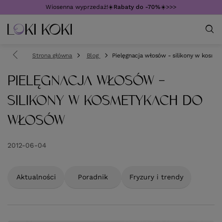
Wiosenna wyprzedaż!☀️
Rabaty do -70%
☀️>>>
Strona główna
Blog
Pielęgnacja włosów - silikony w kosm
PIELĘGNACJA WŁOSÓW -
SILIKONY W KOSMETYKACH DO
WŁOSÓW
2012-06-04
Aktualności
Poradnik
Fryzury i trendy