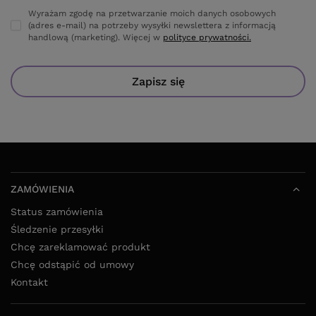
Wyrażam zgodę na przetwarzanie moich danych osobowych
(adres e-mail) na potrzeby wysyłki newslettera z informacją
handlową (marketing). Więcej w
polityce prywatności.
Zapisz się
ZAMÓWIENIA
Status zamówienia
Śledzenie przesyłki
Chcę zareklamować produkt
Chcę odstąpić od umowy
Kontakt