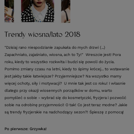
Trendy wiosna/lato 2018
"Dzisiaj rano niespodzianie zapukała do mych drzwi (...)
Zapachniało, zajaśniało, wiosna, ach to Ty!" Wreszcie jest! Pora
roku, kiedy to wszystko rozkwita i budzi się powoli do życia.
Pomimo zmiany czasu na letni, kiedy to śpimy krócej... to wstawanie
jest jakby takie łatwiejsze? Przyjemniejsze? Na wszystko mamy
więcej ochoty, siły i motywacji? U mnie tak jest co roku! I własnie
dlatego przy okazji wiosennych porządków w domu, warto
pomyśleć o sobie - wybrać się do kosmetyczki, fryzjera i pozwolić
sobie na odrobinę przyjemności! O tak! Co jest teraz modne? Jakie
są trendy fryzjerskie na nadchodzący sezon?! Śpieszę z pomocą!
Po pierwsze: Grzywka!