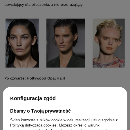
powalający dla otoczenia, a nie przerażający.
Po czwarte: Hollywood Opal Hair!
To najbardziej pożądany kolor tego sezonu, mieszanka platynowego
Konfiguracja zgód
blondu z fioletowymi tonerami doda nam powera! Tegoroczna
wiosna i lato będzie pastelowa! Królować będą wszelkie odcienie
Dbamy o Twoją prywatność
różu i fioletu. Popularne ombre zastąpimy kolorowymi pasemkami
Sklep korzysta z plików cookie w celu realizacji usług zgodnie z
lub barwnymi przedziałkami.
Polityką dotyczącą cookies
. Możesz określić warunki