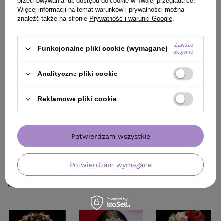
przechowywania lub dostępu do cookie w Twojej przeglądarce.
Więcej informacji na temat warunków i prywatności można
znaleźć także na stronie
Prywatność i warunki Google
.
Zawsze
Funkcjonalne pliki cookie (wymagane)
aktywne
Analityczne pliki cookie
Po piąte: Dodatki!
Reklamowe pliki cookie
Kolorowe spinki, opaski, chusty, korale, kwiaty... zawsze stanowią
Potwierdzam wszystkie
swoistą wisienkę na torcie każdej stylizacji. :) Każda, nawet
najprostsza fryzura przyozdobiona jakimś fantazyjnym dodatkiem
nabiera od razu stylu. W tym sezonie nie jest inaczej, starajmy się
Potwierdzam wymagane
wplatać w nasze włosy jak najwięcej dodatków o niebanalnych
kształtach i formach.