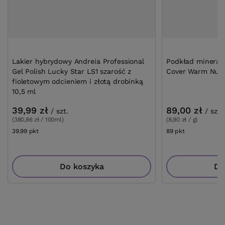
Lakier hybrydowy Andreia Professional
Podkład mineral
Gel Polish Lucky Star LS1 szarość z
Cover Warm Nude
fioletowym odcieniem i złotą drobinką
10,5 ml
39,99 zł
89,00 zł
/
szt.
/
szt.
(380,86 zł / 100ml)
(8,90 zł / g)
39.99
pkt
punktów
89
pkt
punktów
Do koszyka
Do