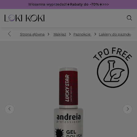
Wiosenna wyprzedaż!☀️
Rabaty do -70%
☀️>>>
Strona główna
Makijaż
Paznokcie
Lakiery do paznokci