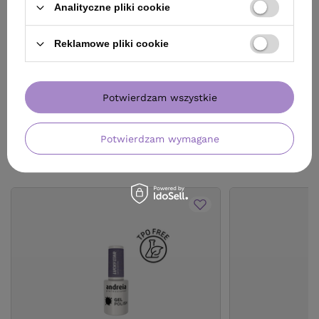
Cena katalogowa:
84,89 zł
-42%
Analityczne pliki cookie
Do koszyka
Do
Reklamowe pliki cookie
Potwierdzam wszystkie
Potwierdzam wymagane
ZOBACZ RÓWNIEŻ