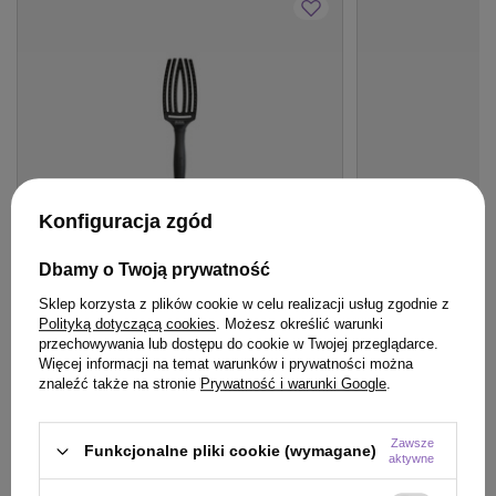
Konfiguracja zgód
Dbamy o Twoją prywatność
OFERTA
BESTSELLER
BESTSELLER
Sklep korzysta z plików cookie w celu realizacji usług zgodnie z
Szczotka Olivia Garden FingerBrush
Krem Aktywujący
Polityką dotyczącą cookies
. Możesz określić warunki
Medium Full Black do rozczesywania
VOL 6,6 % 90 ml
przechowywania lub dostępu do cookie w Twojej przeglądarce.
Więcej informacji na temat warunków i prywatności można
włosów średnia
znaleźć także na stronie
Prywatność i warunki Google
.
49,50 zł
/
szt.
49.5
pkt
punktów
24,90 zł
/
szt.
Zawsze
Funkcjonalne pliki cookie (wymagane)
aktywne
(27,67 zł / 100ml)
Najniższa cena produktu w okresie 30 dni przed
wprowadzeniem obniżki:
45,90 zł
+7%
24.9
pkt
punktów