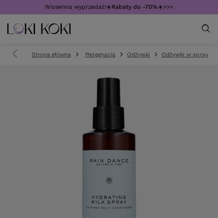
Wiosenna wyprzedaż!☀️
Rabaty do -70%
☀️>>>
Strona główna
Pielęgnacja
Odżywki
Odżywki w sprayu