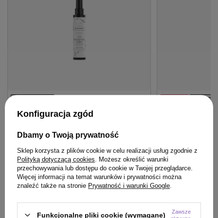
BESTSELLER
OFERTA
BESTSE
Odżywka WS Academy Wiosenna Aura
Lakier Artego To
Konfiguracja zgód
Paczula Wonna 20 w 1 do włosów bez
utrwalający 500 
spłukiwania 150 ml
Dbamy o Twoją prywatność
41,00 zł
/
szt.
(8,20 zł / 100ml)
Sklep korzysta z plików cookie w celu realizacji usług zgodnie z
Polityką dotyczącą cookies
. Możesz określić warunki
29,99 zł
41
pkt
punktów
/
szt.
przechowywania lub dostępu do cookie w Twojej przeglądarce.
(19,99 zł / 100ml)
Najniższa cena prod
Więcej informacji na temat warunków i prywatności można
wprowadzeniem obn
29.99
pkt
punktów
znaleźć także na stronie
Prywatność i warunki Google
.
Cena katalogowa:
58
Zawsze
Funkcjonalne pliki cookie (wymagane)
Do koszyka
Do