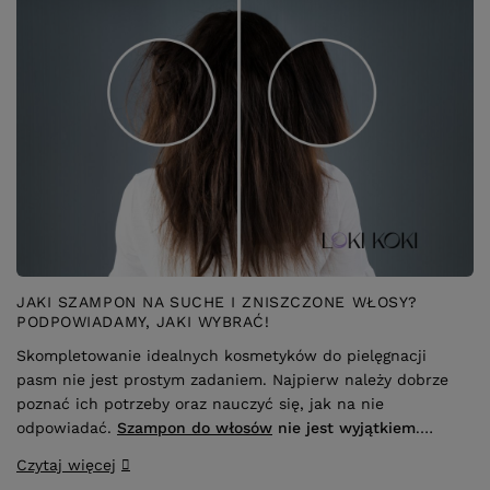
JAKI SZAMPON NA SUCHE I ZNISZCZONE WŁOSY?
PODPOWIADAMY, JAKI WYBRAĆ!
Skompletowanie idealnych kosmetyków do pielęgnacji
pasm nie jest prostym zadaniem. Najpierw należy dobrze
poznać ich potrzeby oraz nauczyć się, jak na nie
odpowiadać.
Szampon do włosów
nie jest wyjątkiem
.
Jeśli chcesz cieszyć się pięknymi zdrowymi pasmami,
Czytaj więcej
musisz dobrać go do
rodzaju swoich kosmyków
.Na