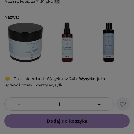
Możesz kupić za
71.91 pkt.
Nazwa
Ostatnie sztuki. Wysyłka w 24h.
Wysyłka
jutro
Sprawdź czasy i koszty wysyłki
-
+
Dodaj do koszyka