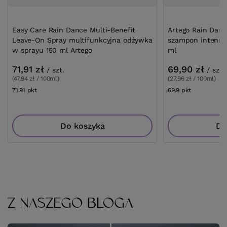
Easy Care Rain Dance Multi-Benefit
Artego Rain Dan
Leave-On Spray multifunkcyjna odżywka
szampon intensy
w sprayu 150 ml Artego
ml
71,91 zł
69,90 zł
/
szt.
/
szt.
(47,94 zł / 100ml)
(27,96 zł / 100ml)
71.91
pkt
punktów
69.9
pkt
punktów
Do koszyka
Do
Z NASZEGO BLOGA