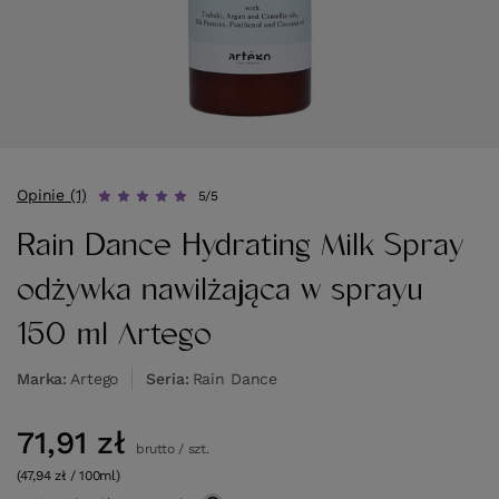
Opinie (1)
5/5
Rain Dance Hydrating Milk Spray
odżywka nawilżająca w sprayu
150 ml Artego
Marka
Artego
Seria
Rain Dance
71,91 zł
brutto
/
szt.
(47,94 zł / 100ml)