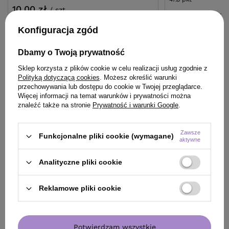
10,00 zł
/
szt.
Najniższa cena prod
wprowadzeniem obn
10
pkt
punktów
Konfiguracja zgód
Cena katalogowa:
57
Dbamy o Twoją prywatność
Do koszyka
Do
Sklep korzysta z plików cookie w celu realizacji usług zgodnie z
Polityką dotyczącą cookies
. Możesz określić warunki
przechowywania lub dostępu do cookie w Twojej przeglądarce.
Więcej informacji na temat warunków i prywatności można
znaleźć także na stronie
Prywatność i warunki Google
.
Zawsze
ZOBACZ RÓWNIEŻ
Funkcjonalne pliki cookie (wymagane)
aktywne
Analityczne pliki cookie
Reklamowe pliki cookie
Potwierdzam wszystkie