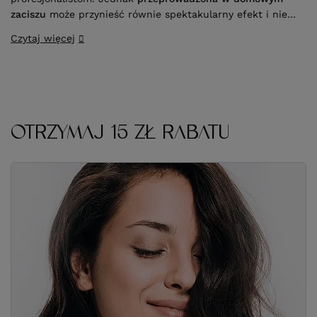
zaciszu
może przynieść równie spektakularny efekt i nie
wpływać druzgocąco na kondycję włosów. Kluczem do
Czytaj więcej
sukcesu jest
stosowanie się do wskazówek ekspertów
oraz zakup odpowiedniej farby do włosów
.
OTRZYMAJ 15 ZŁ RABATU