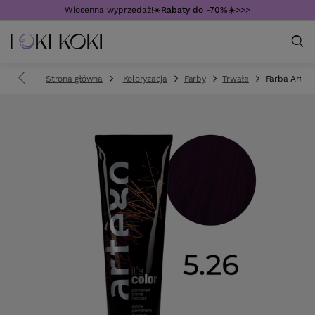
Wiosenna wyprzedaż!☀️
Rabaty do -70%
☀️>>>
Strona główna
Koloryzacja
Farby
Trwałe
Farba Artego