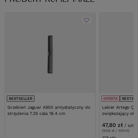
BESTSELLER
OFERTA
BESTSE
Grzebień Jaguar A500 antystatyczny do
Lakier Artego Qua
strzyżenia 7.25 cala 18.4 cm
zwiększający obj
47,80 zł
/
szt.
(9,56 zł / 100ml)
47.8
pkt
punktów