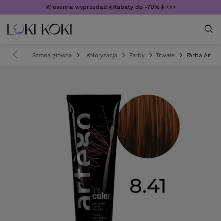
Wiosenna wyprzedaż!☀️
Rabaty do -70%
☀️>>>
Strona główna
Koloryzacja
Farby
Trwałe
Farba Artego