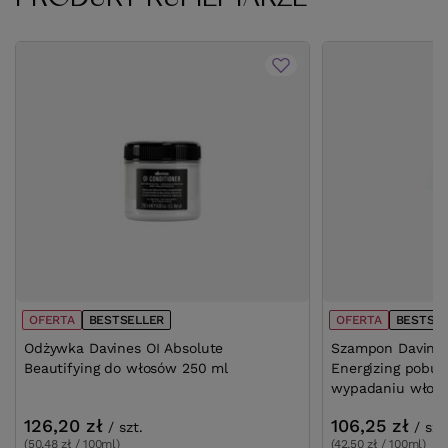
OFERTA
BESTSELLER
OFERTA
BESTSE
Odżywka Davines OI Absolute
Szampon Davines
Beautifying do włosów 250 ml
Energizing pobud
wypadaniu włos
126,20 zł
106,25 zł
/
szt.
/
szt
(50,48 zł / 100ml)
(42,50 zł / 100ml)