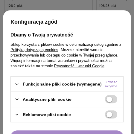
126.2
pkt
punktów
106.25
pkt
punktów
Najniższa cena produktu w okresie 30 dni przed
Najniższa cena prod
wprowadzeniem obniżki:
125,80 zł
+1%
wprowadzeniem obn
Konfiguracja zgód
Cena katalogowa:
164,00 zł
-23%
Cena katalogowa:
12
Dbamy o Twoją prywatność
Do koszyka
Do
Sklep korzysta z plików cookie w celu realizacji usług zgodnie z
Polityką dotyczącą cookies
. Możesz określić warunki
przechowywania lub dostępu do cookie w Twojej przeglądarce.
Więcej informacji na temat warunków i prywatności można
znaleźć także na stronie
Prywatność i warunki Google
.
Zawsze
Funkcjonalne pliki cookie (wymagane)
ZOBACZ RÓWNIEŻ
aktywne
Analityczne pliki cookie
Reklamowe pliki cookie