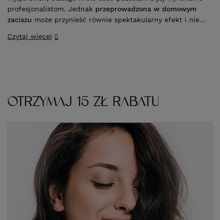
profesjonalistom. Jednak
przeprowadzona w domowym
zaciszu
może przynieść równie spektakularny efekt i nie
wpływać druzgocąco na kondycję włosów. Kluczem do
Czytaj więcej
sukcesu jest
stosowanie się do wskazówek ekspertów
oraz zakup odpowiedniej farby do włosów
.
OTRZYMAJ 15 ZŁ RABATU